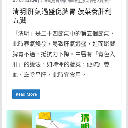
2022-04-04
廿四節氣
,
清明
,
節氣
,
節氣養生
,
菠菜
,
青色入肝
,
養肝
清明|肝氣過盛傷脾胃 菠菜養肝利
五臟
「清明」是二十四節氣中的第五個節氣，
此時春氣煥發，易致肝氣過盛，進而影響
脾胃不適，抵抗力下降。中醫有「青色入
肝」的說法，如時令的菠菜，便疏肝養
血、滋陰平肝，此時宜食用。
Read More