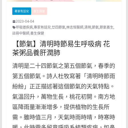
專家有話兒
養生保健
2023-04-04
呼吸道疾病
,
專家有話兒
,
廿四節氣
,
林志恒醫師
,
清明
,
節氣
,
節氣養生
,
註冊中醫師
,
養生保健
【節氣】清明時節易生呼吸病 花
茶粥品養肝潤肺
清明是二十四節氣之第五個節氣，春季的
第五個節氣。詩人杜牧寫著「清明時節雨
紛紛」正正描述著這個節氣的天氣特點。
氣溫回升，萬物生長，桃花初開。南方地
區降雨量漸漸增多，提供植物的生長所
需。雖時值三月，天氣時雨時晴，時寒時
暖，此時需多留意呼吸系統類疾病，如鼻