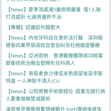
【News】夏季流感潮5童病情嚴重 僅1人無
打流感針 七歲男童昨不治
【專欄】認識前列腺肥大
【News】內地牙科店在港非法行醫 深圳衞
健委向業界發函促自查自糾及杜絕過度醫療
【News】亞洲首例 香港醫療團隊成功經電
脈衝技術治療血管畸形兒科病人
【News】兩長者食沙律或未熟蔬菜後染李斯
特菌 一人神智不清入ICU
【News】公院脊椎手術做錯位 超重及跛行病
人要重做椎管減壓術
演唱會見偶像興奮情緒飇升 high爆過後感失