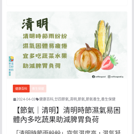
健康百科
養生保健
2024-04-03
健康百科
,
廿四節氣
,
清明
,
節氣
,
節氣養生
,
養生保健
【節氣｜清明】清明時節濕氣易困
體內多吃蔬果助減脾胃負荷
「清明時節雨紛紛」空氣濕度高，濕氣凝