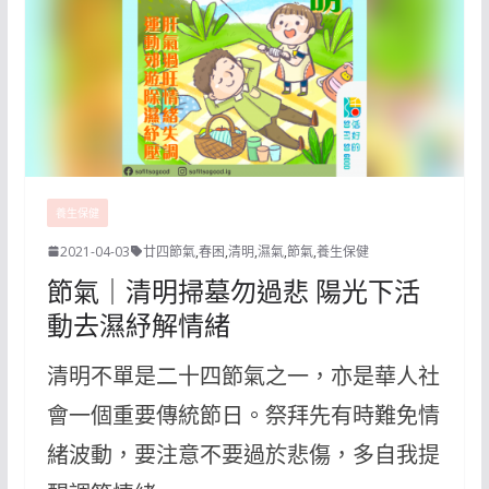
養生保健
2021-04-03
廿四節氣
,
春困
,
清明
,
濕氣
,
節氣
,
養生保健
節氣｜清明掃墓勿過悲 陽光下活
動去濕紓解情緒
清明不單是二十四節氣之一，亦是華人社
會一個重要傳統節日。祭拜先有時難免情
緒波動，要注意不要過於悲傷，多自我提