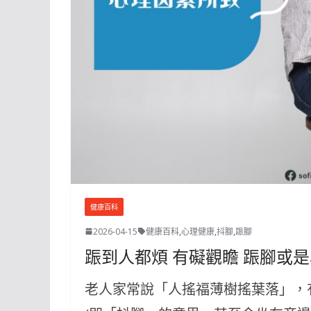
健康百科
2026-04-15
健康百科
,
心理健康
,
抖腳
,
䟴腳
䟴到人都煩 有礙觀瞻 䟴腳或
老人家常說「人搖福薄樹搖葉落」，有