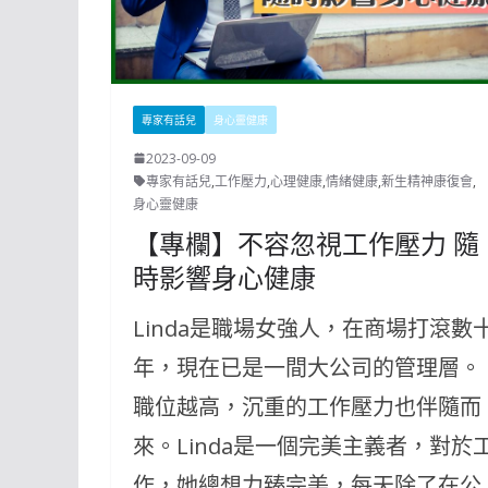
專家有話兒
身心靈健康
2023-09-09
專家有話兒
,
工作壓力
,
心理健康
,
情緒健康
,
新生精神康復會
,
身心靈健康
【專欄】不容忽視工作壓力 隨
時影響身心健康
Linda是職場女強人，在商場打滾數
年，現在已是一間大公司的管理層。
職位越高，沉重的工作壓力也伴隨而
來。Linda是一個完美主義者，對於
作，她總想力臻完美，每天除了在公