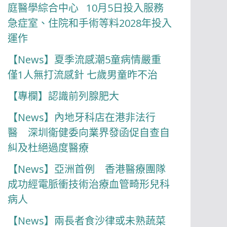
庭醫學綜合中心 10月5日投入服務
急症室、住院和手術等料2028年投入
運作
【News】夏季流感潮5童病情嚴重
僅1人無打流感針 七歲男童昨不治
【專欄】認識前列腺肥大
【News】內地牙科店在港非法行
醫 深圳衞健委向業界發函促自查自
糾及杜絕過度醫療
【News】亞洲首例 香港醫療團隊
成功經電脈衝技術治療血管畸形兒科
病人
【News】兩長者食沙律或未熟蔬菜