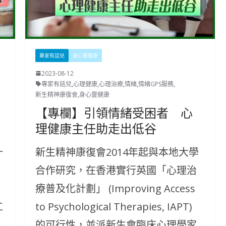
專家有話兒
身心靈健康
2023-08-12
專家有話兒
,
心理健康
,
心理治療
,
情緒
,
情緒GPS服務
,
新生精神康復會
,
身心靈健康
【專欄】引領情緒受困者 心
理健康主任助走出低谷
十
新生精神康復會2014年起與本地大學
合作研究，在香港實行英國「心理治
療普及化計劃」 (Improving Access
工
to Psychological Therapies, IAPT)
的可行性，並派新生會臨床心理學家