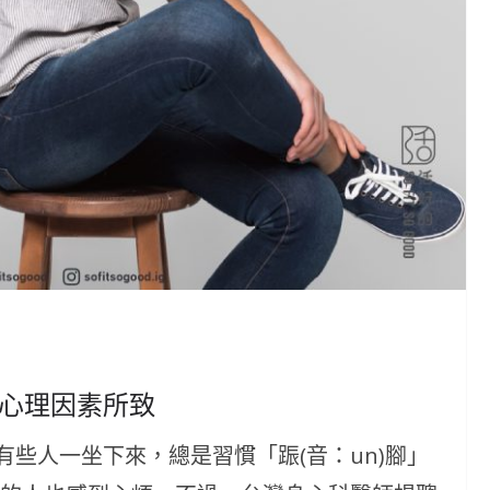
是心理因素所致
些人一坐下來，總是習慣「䟴(音：un)腳」