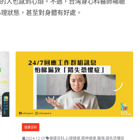
邊的人也感到心煩。不過，台灣身心科醫師楊聰
映心理狀態，甚至對身體有好處。
健康百科
2024-12-07
健康百科
,
心理健康
,
精神健康
,
職場
,
錯失恐懼症