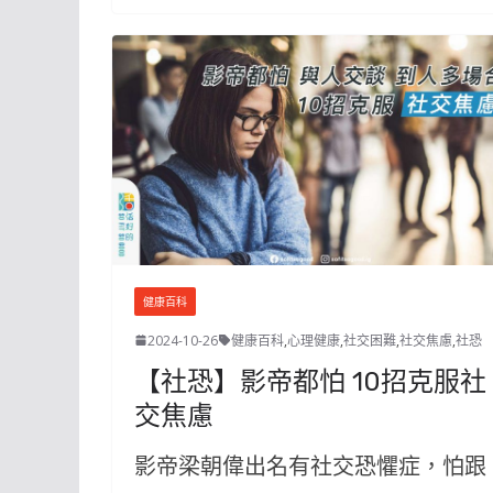
健康百科
2024-10-26
健康百科
,
心理健康
,
社交困難
,
社交焦慮
,
社恐
【社恐】影帝都怕 10招克服社
交焦慮
影帝梁朝偉出名有社交恐懼症，怕跟