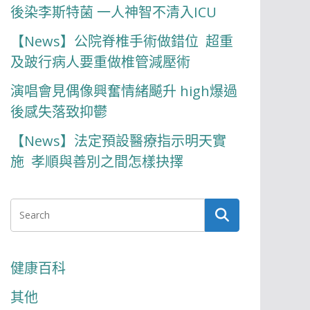
後染李斯特菌 一人神智不清入ICU
【News】公院脊椎手術做錯位 超重
及跛行病人要重做椎管減壓術
演唱會見偶像興奮情緒飇升 high爆過
後感失落致抑鬱
【News】法定預設醫療指示明天實
施 孝順與善別之間怎樣抉擇
健康百科
其他