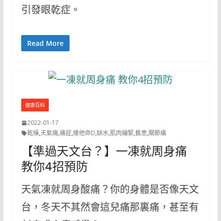
引發眼乾症。
Read More
健康百科
2022-01-17
乾燥
,
天氣痛
,
痛症
,
維他命D
,
缺水
,
肌肉繃緊
,
舊患
,
關節痛
【準過天文台？】一凍就周身痛
教你4招預防
天氣凍就周身酸痛？你的身體是否像天文
台，冬天不其然會這兒痛那裏痛，甚至有