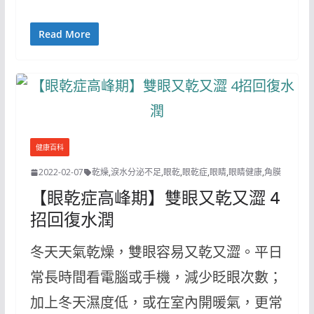
Read More
健康百科
2022-02-07
乾燥
,
淚水分泌不足
,
眼乾
,
眼乾症
,
眼睛
,
眼睛健康
,
角膜
【眼乾症高峰期】雙眼又乾又澀 4
招回復水潤
冬天天氣乾燥，雙眼容易又乾又澀。平日
常長時間看電腦或手機，減少眨眼次數；
加上冬天濕度低，或在室內開暖氣，更常