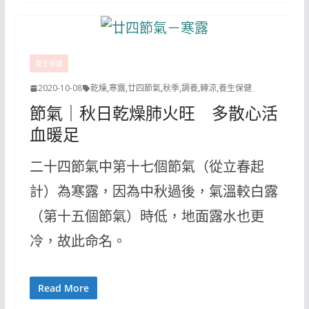
養生保健
2020-10-08
乾燥
,
寒露
,
廿四節氣
,
秋季
,
調養
,
轉涼
,
養生保健
節氣｜秋日乾燥肺火旺 多散心活
血暖足
二十四節氣中第十七個節氣（從立春起
計）為寒露，因為中秋過後，氣溫較白露
（第十五個節氣）時低，地面露水也更
冷，故此命名。
Read More