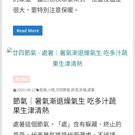
很大，要特別注意保暖。
Read More
養生保健
2020-08-22
乾燥
,
小睡
,
廿四節氣
,
排濕
,
秋燥
,
處暑
節氣｜暑氣漸退燥氣生 吃多汁蔬
果生津清熱
處暑這個節氣，「處」含有躲藏、終止的