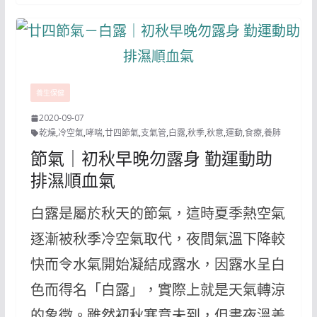
養生保健
2020-09-07
乾燥
,
冷空氣
,
哮喘
,
廿四節氣
,
支氣管
,
白露
,
秋季
,
秋意
,
運動
,
食療
,
養肺
節氣｜初秋早晚勿露身 勤運動助
排濕順血氣
白露是屬於秋天的節氣，這時夏季熱空氣
逐漸被秋季冷空氣取代，夜間氣溫下降較
快而令水氣開始凝結成露水，因露水呈白
色而得名「白露」，實際上就是天氣轉涼
的象徵。雖然初秋寒意未到，但晝夜溫差