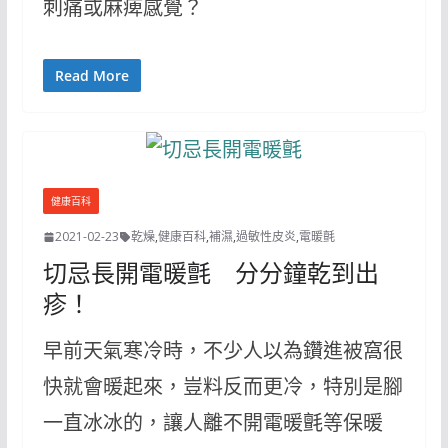
刺痛或麻痺感覺？
Read More
健康百科
2021-02-23
乾燥
,
健康百科
,
補濕
,
過敏性皮炎
,
電暖氈
切忌長開電暖氈 分分鐘乾到出
疹！
早前天氣寒冷時，不少人以為鑽進被窩很
快就會暖起來，豈料反而更冷，特別是腳
一直冰冰的，讓人離不開電暖氈等保暖