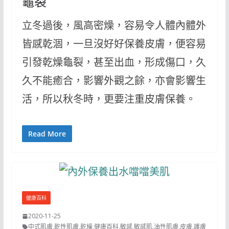
龜裂
立冬過後，風高密燥，容易令人體內體外
皆感乾涸，一旦沒好好保養皮膚，便容易
引發乾燥龜裂，甚至出血，形成傷口，久
久不能癒合，影響外觀之餘，亦會影響生
活，所以秋冬時，更要注重皮膚保養。
Read More
健康百科
2020-11-25
中式肌膚
,
乾性肌膚
,
乾燥
,
健康百科
,
敏感
,
敏感肌
,
油性肌膚
,
皮膚
,
護膚