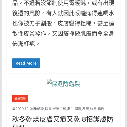
品。不過若沒節制使用電暖氈，或有出現
後遺的風險。有人就因此喉嚨痛得連喝水
也像被刀子割般，皮膚變得粗糙，甚至過
敏性皮炎發作，又因癢抓破肌膚而令全身
佈滿紅疤。
Read More
健康百科
2020-12-04
乾燥
,
保養
,
健康百科
,
洗手
,
潤膚
,
皮膚
,
秋冬
,
龜裂
秋冬乾燥皮膚又痕又乾 8招護膚防