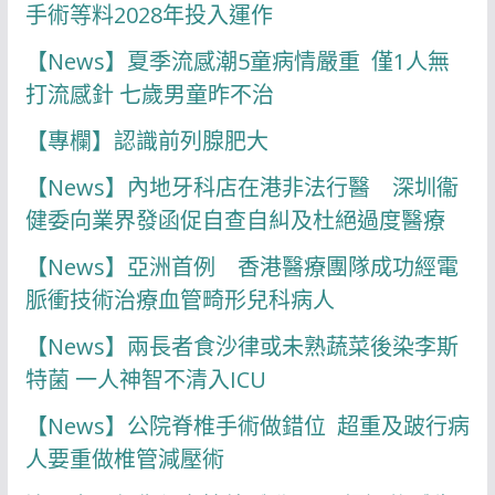
手術等料2028年投入運作
【News】夏季流感潮5童病情嚴重 僅1人無
打流感針 七歲男童昨不治
【專欄】認識前列腺肥大
【News】內地牙科店在港非法行醫 深圳衞
健委向業界發函促自查自糾及杜絕過度醫療
【News】亞洲首例 香港醫療團隊成功經電
脈衝技術治療血管畸形兒科病人
【News】兩長者食沙律或未熟蔬菜後染李斯
特菌 一人神智不清入ICU
【News】公院脊椎手術做錯位 超重及跛行病
人要重做椎管減壓術