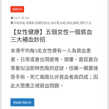
健康百科
2021-05-06
手術前後
,
母親節
,
缺鐵性貧血
,
血紅素
,
血經
,
貧血
,
鐵質
,
預防方法
【女性健康】五個女性一個貧血
三大補血妙招
本港平均每5名女性便有一人為貧血患
者，日常或會出現疲倦、頭暈、面容蒼白
等看似沒即時危險的症狀，但萬一需要接
受手術，死亡風險比非貧血者高四成；因
此大眾應正視貧血問題。
Read More