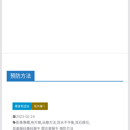
預防方法
專家有話兒
有片睇！
2023-02-24
影像專欄
,
有片睇
,
治療方法
,
耳水不平衡
,
耳石移位
,
耳鼻喉科專科醫生
,
鄧志豪醫生
,
預防方法