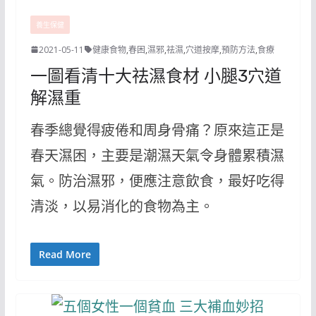
養生保健
2021-05-11
健康食物
,
春困
,
濕邪
,
祛濕
,
穴道按摩
,
預防方法
,
食療
一圖看清十大祛濕食材 小腿3穴道
解濕重
春季總覺得疲倦和周身骨痛？原來這正是
春天濕困，主要是潮濕天氣令身體累積濕
氣。防治濕邪，便應注意飲食，最好吃得
清淡，以易消化的食物為主。
Read More