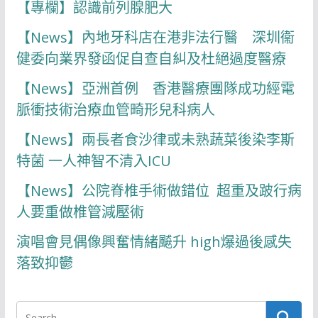
【專欄】認識前列腺肥大
【News】內地牙科店在港非法行醫 深圳衞
健委向業界發函促自查自糾及杜絕過度醫療
【News】亞洲首例 香港醫療團隊成功經電
脈衝技術治療血管畸形兒科病人
【News】兩長者食沙律或未熟蔬菜後染李斯
特菌 一人神智不清入ICU
【News】公院脊椎手術做錯位 超重及跛行病
人要重做椎管減壓術
演唱會見偶像興奮情緒飇升 high爆過後感失
落致抑鬱