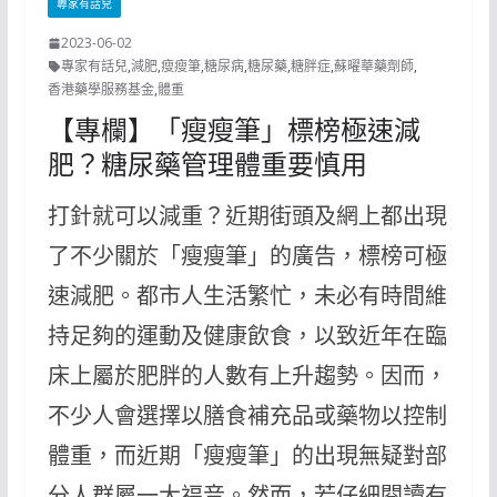
專家有話兒
2023-06-02
專家有話兒
,
減肥
,
瘦瘦筆
,
糖尿病
,
糖尿藥
,
糖胖症
,
蘇曜華藥劑師
,
香港藥學服務基金
,
體重
【專欄】「瘦瘦筆」標榜極速減
肥？糖尿藥管理體重要慎用
打針就可以減重？近期街頭及網上都出現
了不少關於「瘦瘦筆」的廣告，標榜可極
速減肥。都市人生活繁忙，未必有時間維
持足夠的運動及健康飲食，以致近年在臨
床上屬於肥胖的人數有上升趨勢。因而，
不少人會選擇以膳食補充品或藥物以控制
體重，而近期「瘦瘦筆」的出現無疑對部
分人群屬一大福音。然而，若仔細閱讀有