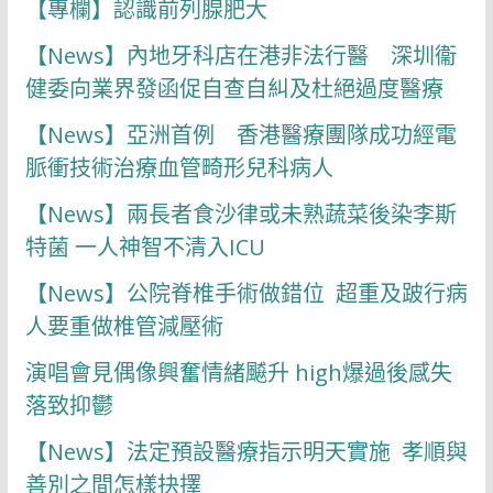
【專欄】認識前列腺肥大
【News】內地牙科店在港非法行醫 深圳衞
健委向業界發函促自查自糾及杜絕過度醫療
【News】亞洲首例 香港醫療團隊成功經電
脈衝技術治療血管畸形兒科病人
【News】兩長者食沙律或未熟蔬菜後染李斯
特菌 一人神智不清入ICU
【News】公院脊椎手術做錯位 超重及跛行病
人要重做椎管減壓術
演唱會見偶像興奮情緒飇升 high爆過後感失
落致抑鬱
【News】法定預設醫療指示明天實施 孝順與
善別之間怎樣抉擇