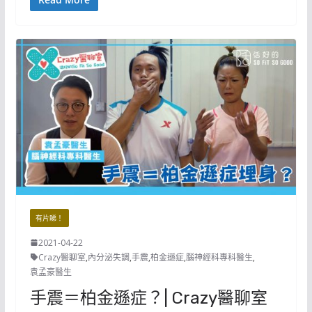
有片睇！
2021-04-22
Crazy醫聊室
,
內分泌失調
,
手震
,
柏金遜症
,
腦神經科專科醫生
,
袁孟豪醫生
手震＝柏金遜症？| Crazy醫聊室