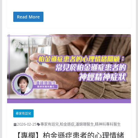
Read More
專家有話兒
2026-02-25
專家有話兒
,
柏金遜症
,
潘錦珊醫生
,
精神科專科醫生
【專欄】柏金遜症患者的心理情緒