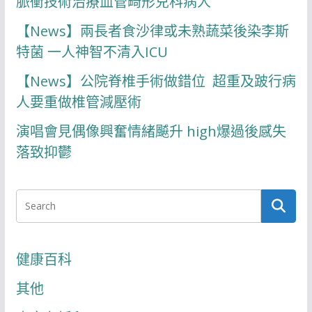
脈衝技術治療血管畸形兒科病人
【News】兩長者食沙律或未熟蔬菜後染李斯
特菌 一人神智不清入ICU
【News】公院脊椎手術做錯位 超重及跛行病
人要重做椎管減壓術
演唱會見偶像興奮情緒飇升 high爆過後感失
落致抑鬱
健康百科
其他