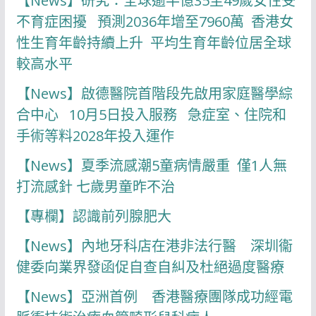
【News】研究：全球逾半億35至49歲女性受
不育症困擾 預測2036年增至7960萬 香港女
性生育年齡持續上升 平均生育年齡位居全球
較高水平
【News】啟德醫院首階段先啟用家庭醫學綜
合中心 10月5日投入服務 急症室、住院和
手術等料2028年投入運作
【News】夏季流感潮5童病情嚴重 僅1人無
打流感針 七歲男童昨不治
【專欄】認識前列腺肥大
【News】內地牙科店在港非法行醫 深圳衞
健委向業界發函促自查自糾及杜絕過度醫療
【News】亞洲首例 香港醫療團隊成功經電