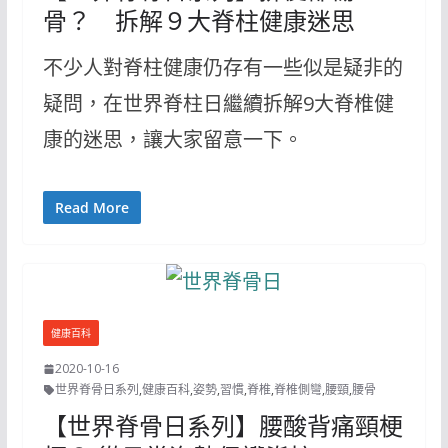
骨？ 拆解９大脊柱健康迷思
不少人對脊柱健康仍存有一些似是疑非的
疑問，在世界脊柱日繼續拆解9大脊椎健
康的迷思，讓大家留意一下。
Read More
健康百科
2020-10-16
世界脊骨日系列
,
健康百科
,
姿勢
,
習慣
,
脊椎
,
脊椎側彎
,
腰頸
,
腰骨
【世界脊骨日系列】腰酸背痛頸梗