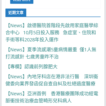
近期文章
【News】啟德醫院首階段先啟用家庭醫學綜
合中心 10月5日投入服務 急症室、住院和
手術等料2028年投入運作
【News】夏季流感潮5童病情嚴重 僅1人無
打流感針 七歲男童昨不治
【專欄】認識前列腺肥大
【News】內地牙科店在港非法行醫 深圳衞
健委向業界發函促自查自糾及杜絕過度醫療
【News】亞洲首例 香港醫療團隊成功經電
脈衝技術治療血管畸形兒科病人