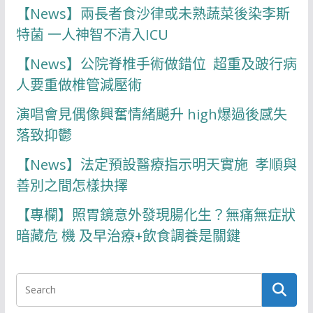
【News】兩長者食沙律或未熟蔬菜後染李斯
特菌 一人神智不清入ICU
【News】公院脊椎手術做錯位 超重及跛行病
人要重做椎管減壓術
演唱會見偶像興奮情緒飇升 high爆過後感失
落致抑鬱
【News】法定預設醫療指示明天實施 孝順與
善別之間怎樣抉擇
【專欄】照胃鏡意外發現腸化生？無痛無症狀
暗藏危 機 及早治療+飲食調養是關鍵