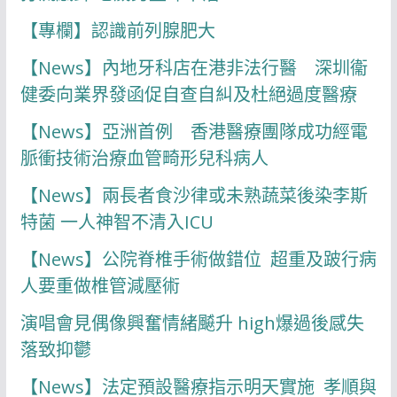
【專欄】認識前列腺肥大
【News】內地牙科店在港非法行醫 深圳衞
健委向業界發函促自查自糾及杜絕過度醫療
【News】亞洲首例 香港醫療團隊成功經電
脈衝技術治療血管畸形兒科病人
【News】兩長者食沙律或未熟蔬菜後染李斯
特菌 一人神智不清入ICU
【News】公院脊椎手術做錯位 超重及跛行病
人要重做椎管減壓術
演唱會見偶像興奮情緒飇升 high爆過後感失
落致抑鬱
【News】法定預設醫療指示明天實施 孝順與