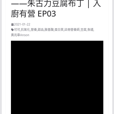
——朱古力豆腐布丁 | 入
廚有營 EP03
2021-01-22
可可
,
抗氧化
,
營養
,
甜品
,
胺基酸
,
蛋白質
,
註冊營養師
,
豆腐
,
食譜
,
黃兆章Anson