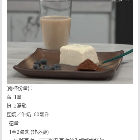
材料(兩杯份量)：
滑豆腐 1盒
可可粉 2湯匙
高鈣豆漿／牛奶 60毫升
藍莓 適量
糖 1至2湯匙 (非必要)