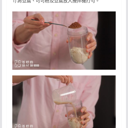
1) 將豆腐、可可粉及豆腐放入攪拌機打勻。