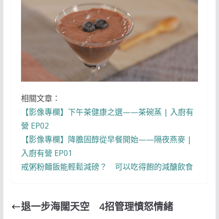
相關文章：
【影像專欄】下午茶健康之選——茶碗蒸 | 入廚有
營 EP02
【影像專欄】降膽固醇從早餐開始——隔夜燕麥 |
入廚有營 EP01
戒粥粉麵飯能輕鬆減磅？ 可以吃得飽的減醣飲食
退一步海闊天空 4招管理憤怒情緒