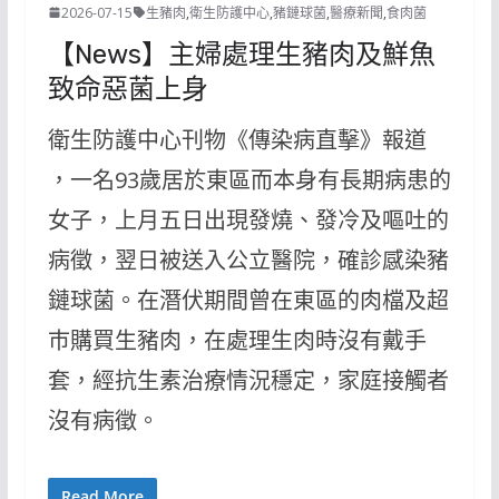
2026-07-15
生豬肉
,
衛生防護中心
,
豬鏈球菌
,
醫療新聞
,
食肉菌
【News】主婦處理生豬肉及鮮魚
致命惡菌上身
衛生防護中心刊物《傳染病直擊》報道
，一名93歲居於東區而本身有長期病患的
女子，上月五日出現發燒、發冷及嘔吐的
病徵，翌日被送入公立醫院，確診感染豬
鏈球菌。在潛伏期間曾在東區的肉檔及超
巿購買生豬肉，在處理生肉時沒有戴手
套，經抗生素治療情況穩定，家庭接觸者
沒有病徵。
Read More