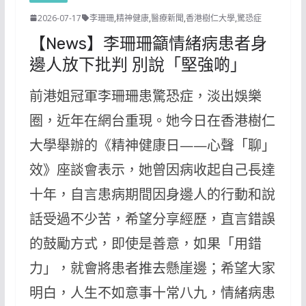
2026-07-17
李珊珊
,
精神健康
,
醫療新聞
,
香港樹仁大學
,
驚恐症
【News】李珊珊籲情緒病患者身
邊人放下批判 別說「堅強啲」
前港姐冠軍李珊珊患驚恐症，淡出娛樂
圈，近年在網台重現。她今日在香港樹仁
大學舉辦的《精神健康日——心聲「聊」
效》座談會表示，她曾因病收起自己長達
十年，自言患病期間因身邊人的行動和說
話受過不少苦，希望分享經歷，直言錯誤
的鼓勵方式，即使是善意，如果「用錯
力」，就會將患者推去懸崖邊；希望大家
明白，人生不如意事十常八九，情緒病患