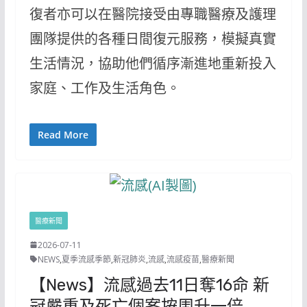
復者亦可以在醫院接受由專職醫療及護理
團隊提供的各種日間復元服務，模擬真實
生活情況，協助他們循序漸進地重新投入
家庭、工作及生活角色。
Read More
醫療新聞
2026-07-11
NEWS
,
夏季流感季節
,
新冠肺炎
,
流感
,
流感疫苗
,
醫療新聞
【News】流感過去11日奪16命 新
冠嚴重及死亡個案按周升一倍