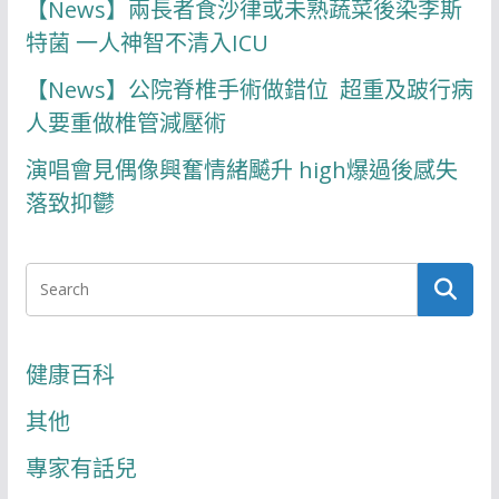
【News】兩長者食沙律或未熟蔬菜後染李斯
特菌 一人神智不清入ICU
【News】公院脊椎手術做錯位 超重及跛行病
人要重做椎管減壓術
演唱會見偶像興奮情緒飇升 high爆過後感失
落致抑鬱
健康百科
其他
專家有話兒