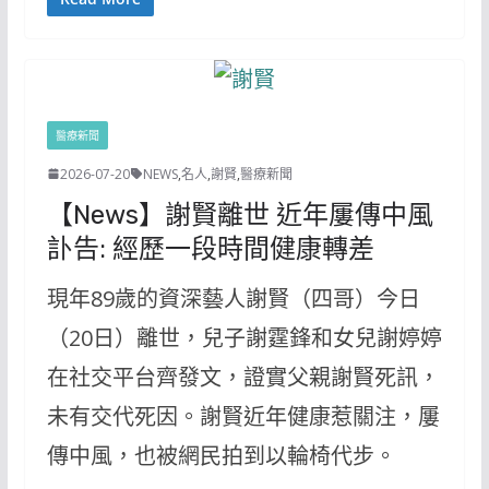
醫療新聞
2026-07-20
NEWS
,
名人
,
謝賢
,
醫療新聞
【News】謝賢離世 近年屢傳中風
訃告: 經歷一段時間健康轉差
現年89歲的資深藝人謝賢（四哥）今日
（20日）離世，兒子謝霆鋒和女兒謝婷婷
在社交平台齊發文，證實父親謝賢死訊，
未有交代死因。謝賢近年健康惹關注，屢
傳中風，也被網民拍到以輪椅代步。