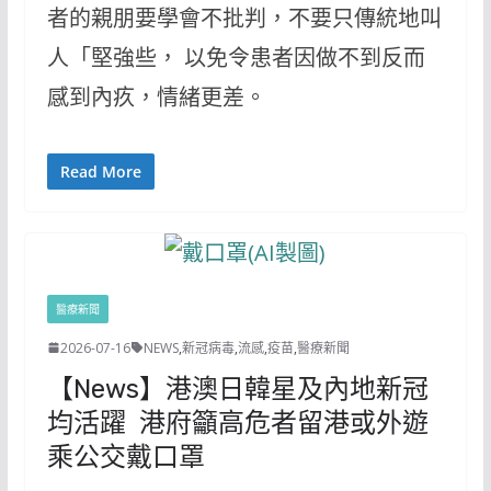
者的親朋要學會不批判，不要只傳統地叫
人「堅強些， 以免令患者因做不到反而
感到內疚，情緒更差。
Read More
醫療新聞
2026-07-16
NEWS
,
新冠病毒
,
流感
,
疫苗
,
醫療新聞
【News】港澳日韓星及內地新冠
均活躍 港府籲高危者留港或外遊
乘公交戴口罩