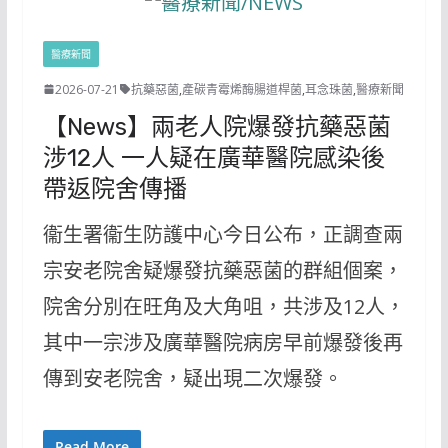
醫療新聞
2026-07-21
抗藥惡菌
,
產碳青霉烯酶腸道桿菌
,
耳念珠菌
,
醫療新聞
【News】兩老人院爆發抗藥惡菌
涉12人 一人疑在廣華醫院感染後
帶返院舍傳播
衞生署衞生防護中心今日公布，正調查兩
宗安老院舍疑爆發抗藥惡菌的群組個案，
院舍分別在旺角及大角咀，共涉及12人，
其中一宗涉及廣華醫院病房早前爆發後再
傳到安老院舍，疑出現二次爆發。
Read More