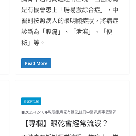
是有機會患上「腸易激綜合症」，中
醫則按照病人的最明顯症狀，將病症
診斷為「腹痛」、「泄瀉」、「便
秘」等。
Read More
專家有話兒
2025-12-10
乾眼症
,
專家有話兒
,
註冊中醫師
,
邱宇鋒醫師
【專欄】眼乾會經常流淚？