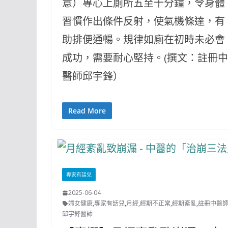
意）專心上廁所五至十分鐘，令身體
習慣作出條件反射，使氣機條達，有
助排便通暢。規律如廁在初時未必會
成功，需要耐心堅持。(撰文：註冊中
醫師邱宇鋒）
Read More
專家有話兒
2025-06-04
婦女健康
,
專家有話兒
,
月經
,
經期不正常
,
經期紊亂
,
註冊中醫
邱宇鋒醫師