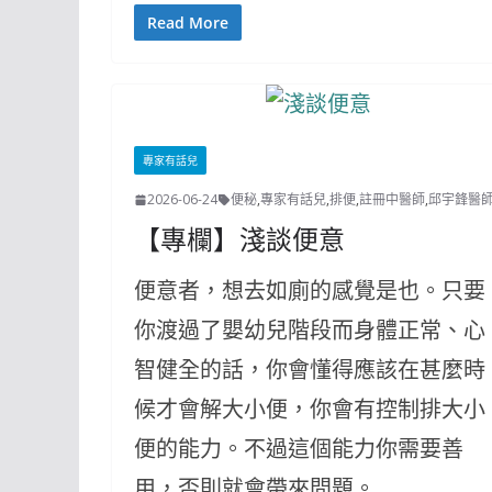
Read More
專家有話兒
2026-06-24
便秘
,
專家有話兒
,
排便
,
註冊中醫師
,
邱宇鋒醫
【專欄】淺談便意
便意者，想去如廁的感覺是也。只要
你渡過了嬰幼兒階段而身體正常、心
智健全的話，你會懂得應該在甚麼時
候才會解大小便，你會有控制排大小
便的能力。不過這個能力你需要善
用，否則就會帶來問題。