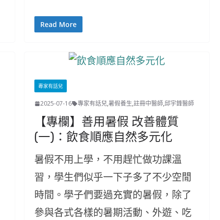
Read More
專家有話兒
2025-07-16
專家有話兒
,
暑假養生
,
註冊中醫師
,
邱宇鋒醫師
【專欄】善用暑假 改善體質
(一)：飲食順應自然多元化
暑假不用上學，不用趕忙做功課溫
習，學生們似乎一下子多了不少空閒
時間。學子們要過充實的暑假，除了
參與各式各樣的暑期活動、外遊、吃