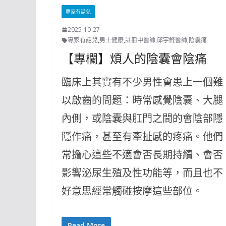
專家有話兒
2025-10-27
專家有話兒
,
男士健康
,
註冊中醫師
,
邱宇鋒醫師
,
陰囊痛
【專欄】煩人的陰囊會陰痛
臨床上其實有不少男性會患上一個難
以啟齒的問題：時常感覺陰囊、大腿
內側，或陰囊與肛門之間的會陰部隱
隱作痛，甚至有牽扯感的疼痛。他們
常擔心這些不適會否長期持續、會否
影響泌尿生殖及性功能等，而且也不
好意思經常觸碰按摩這些部位。
Read More