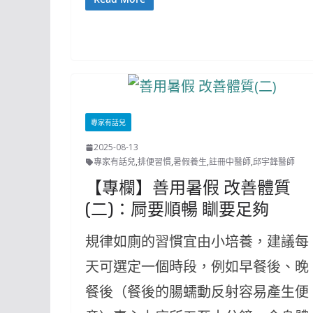
專家有話兒
2025-08-13
專家有話兒
,
排便習慣
,
暑假養生
,
註冊中醫師
,
邱宇鋒醫師
【專欄】善用暑假 改善體質
(二)：屙要順暢 瞓要足夠
規律如廁的習慣宜由小培養，建議每
天可選定一個時段，例如早餐後、晚
餐後（餐後的腸蠕動反射容易產生便