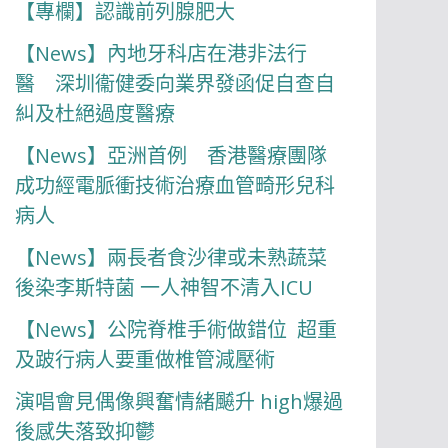
【專欄】認識前列腺肥大
【News】內地牙科店在港非法行
醫 深圳衞健委向業界發函促自查自
糾及杜絕過度醫療
【News】亞洲首例 香港醫療團隊
成功經電脈衝技術治療血管畸形兒科
病人
【News】兩長者食沙律或未熟蔬菜
後染李斯特菌 一人神智不清入ICU
【News】公院脊椎手術做錯位 超重
及跛行病人要重做椎管減壓術
演唱會見偶像興奮情緒飇升 high爆過
後感失落致抑鬱