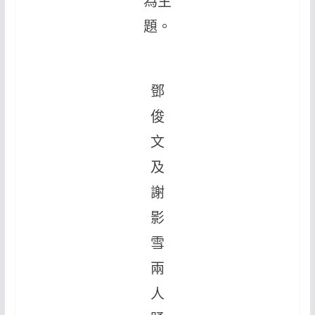
為主
題。
鄧
俊
文
及
謝
影
雪
兩
人