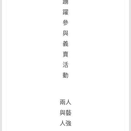
踴
躍
參
與
義
賣
活
動
兩人
與藝
人強