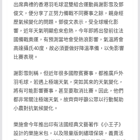
出席典禮的香港羽毛球混雙組合運動員謝影雪及鄧
俊文，便分享了正努力備戰不同賽事之餘，親身經
歷氣候變化的問題。鄧俊文表示，受全球暖化影
響，近年天氣明顯愈來愈熱，今年即將出發前往法
國備戰奧運，有預測當地會受熱浪影響，氣溫將會
高達攝氏40度，故必須要做好降溫準備，以免影響
比賽表現。
謝影雪則稱，但近年很多國際賓賽事，都推廣戶外
羽毛球，若遇上極端天氣，突如其來的天氣變化，
將有可能影響賽事，甚至要取消比賽。因此，他們
都非常關注極端天氣，故齊齊呼籲公眾以行動幫助
小農對抗氣候變化。
樂施會今年推出印有法國經典文藝著作《小王子》
設計的樂施米包，以及限量版刺繡環保袋，義賣活