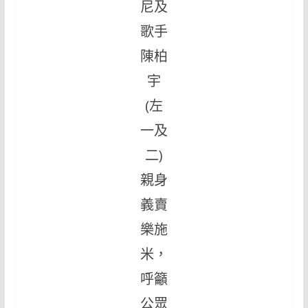
尼及
歌手
陳柏
宇
(左
一及
二)
親身
義賣
樂施
米，
呼籲
公眾