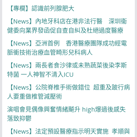
【專欄】認識前列腺肥大
【News】內地牙科店在港非法行醫 深圳衞
健委向業界發函促自查自糾及杜絕過度醫療
【News】亞洲首例 香港醫療團隊成功經電
脈衝技術治療血管畸形兒科病人
【News】兩長者食沙律或未熟蔬菜後染李斯
特菌 一人神智不清入ICU
【News】公院脊椎手術做錯位 超重及跛行病
人要重做椎管減壓術
演唱會見偶像興奮情緒飇升 high爆過後感失
落致抑鬱
【News】法定預設醫療指示明天實施 孝順與