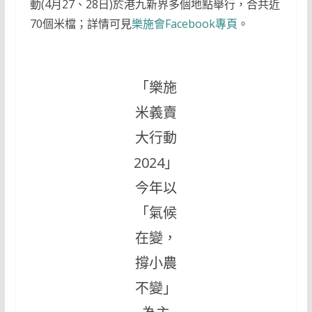
動(4月27、28日)於港九新界多個地點舉行，合共近
70個米檔；詳情可見
樂施會Facebook專頁
。
「樂施
米義賣
大行動
2024」
今年以
「氣候
在變，
撐小農
不變」