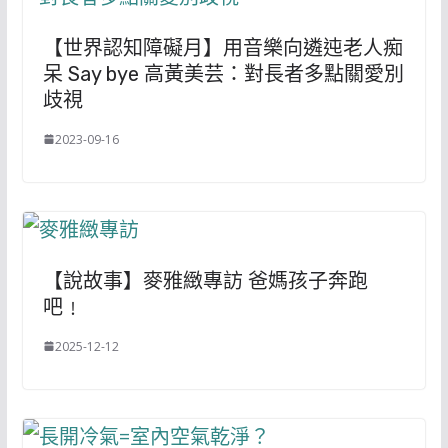
【世界認知障礙月】用音樂向遴迍老人痴
呆 Say bye 高黃美芸：對長者多點關愛別
歧視
2023-09-16
【說故事】麥雅緻專訪 爸媽孩子奔跑
吧﹗
2025-12-12