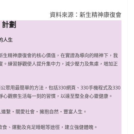
資料來源：新生精神康復會
0 計劃
的人生
新生精神康復會的核心價值，在實證為導向的精神下，我
度。練習靜觀使人提升集中力，減少壓力及焦慮，增加正
在讓公眾用最簡單的方法，包括330網頁、330手機程式及330
靜心觀察生活每一刻的習慣，以達至整全身心靈健康。
與人連繫‧關愛社會‧擁抱自然‧豐富人生。
飲食、運動及充足睡眠等途徑，建立強健體魄。