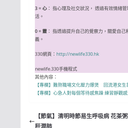
3 = 心
： 指心理及社交狀況， 透過有效情緒
活。
0 = 靈
： 指透過提升自己的覺察力，關愛自己
義。
330網頁：
http://newlife330.hk
newlife.330手機程式
其他內容：
【專欄】難熬職場文化壓力爆煲 回流港女生
【專欄】心急人對每個等待感焦躁 練習靜觀
【節氣】清明時節易生呼吸病 花茶
肝潤肺