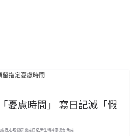
「憂慮時間」 寫日記減「假
焦慮症
,
心理健康
,
憂慮日記
,
新生精神康復會
,
焦慮