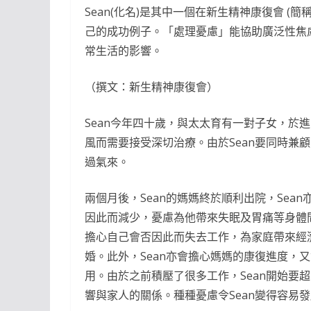
Sean(化名)是其中一個在新生精神康復會 (
己的成功例子。「處理憂慮」能協助廣泛性焦
常生活的影響。
（撰文：新生精神康復會）
Sean今年四十歲，與太太育有一對子女，於
風而需要接受深切治療。由於Sean要同時兼
過氣來。
兩個月後，Sean的媽媽終於順利出院，Se
因此而減少，憂慮為他帶來失眠及胃痛等身體
擔心自己會否因此而失去工作，為家庭帶來經
婚。此外，Sean亦會擔心媽媽的康復進度，
用。由於之前積壓了很多工作，Sean開始要
響與家人的關係。種種憂慮令Sean變得容易