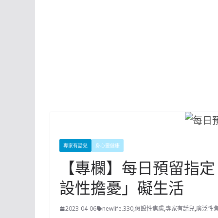
專家有話兒
身心靈健康
【專欄】每日預留指定
設性擔憂」礙生活
2023-04-06
newlife.330
,
假設性焦慮
,
專家有話兒
,
廣泛性