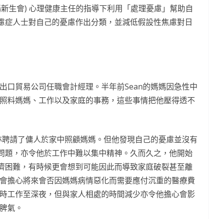
簡稱新生會) 心理健康主任的指導下利用「處理憂慮」幫助自
慮症人士對自己的憂慮作出分類，並減低假設性焦慮對日
進出口貿易公司任職會計經理。半年前Sean的媽媽因急性中
顧照料媽媽、工作以及家庭的事務，這些事情把他壓得透不
an亦聘請了傭人於家中照顧媽媽。但他發現自己的憂慮並沒有
問題，亦令他於工作中難以集中精神。久而久之，他開始
濟困難，有時候更會想到可能因此而導致家庭破裂甚至離
又會擔心將來會否因媽媽病情惡化而需要應付沉重的醫療費
超時工作至深夜，但與家人相處的時間減少亦令他擔心會影
發脾氣。