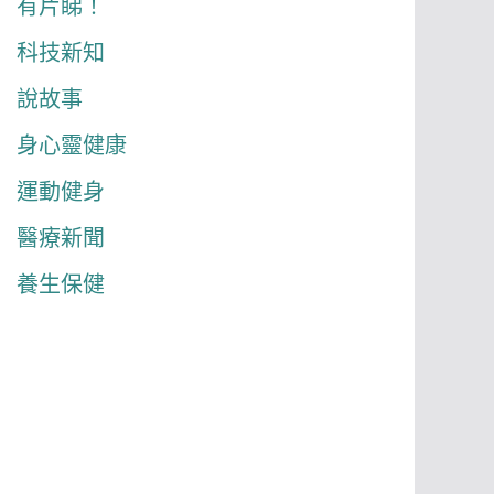
有片睇！
科技新知
說故事
身心靈健康
運動健身
醫療新聞
養生保健