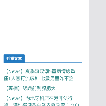
近期文章
【News】夏季流感潮5童病情嚴重
僅1人無打流感針 七歲男童昨不治
【專欄】認識前列腺肥大
【News】內地牙科店在港非法行
醫 深圳衞健委向業界發函促自查自