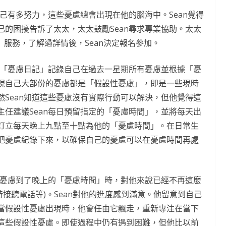
自己有多努力，這些憂慮總會出現在他的腦海中。Sean覺得
的困擾告訴了太太，太太鼓勵Sean尋求專業協助。太太
」服務，了解過詳情後，Sean決定報名參加。
用「憂慮日記」記錄自己在過去一星期所有憂慮並根據「憂
現自己大部份的憂慮都是「假設性憂慮」，即是一些現時
Sean知道這些憂慮沒有實際行動可以解決，但他覺得這
任建議Sean每日預留指定的「憂慮時間」，並將每天出
訂立每天晚上九點至十點為他的「憂慮時間」。在日常生
把憂慮紀錄下來，以確保自己的憂慮可以在憂慮時間再處
些憂慮到了晚上的「憂慮時間」時，對他來說已經不再這麼
時接聽電話等)。Sean對他的進度感到滿意。他留意到自己
當假設性憂慮出現時，他會任由它飄走，重新專注在當下
這些假設性憂慮。即使過程中仍有遇到困難，但他比以前