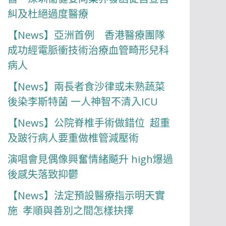
糾及杜絕過度醫療
【News】亞洲首例 香港醫療團隊
成功經電脈衝技術治療血管畸形兒科
病人
【News】兩長者食沙律或未熟蔬菜
後染李斯特菌 一人神智不清入ICU
【News】公院脊椎手術做錯位 超重
及跛行病人要重做椎管減壓術
演唱會見偶像興奮情緒飇升 high爆過
後感失落致抑鬱
【News】法定預設醫療指示明天實
施 孝順與善別之間怎樣抉擇