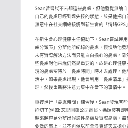
Sean曾嘗試不去想這些憂慮，但他發覺無論
自己的憂慮已經到達失控的狀態，於是他把自己
無意中在社交網絡接觸到新生會的「情緒GPS
在新生會心理健康主任協助下，Sean嘗試運
慮分類表」分辨他所紀錄的憂慮，慢慢地他發
未有實際解決方法而只能白白擔心的憂慮。雖然
些憂慮對他來說仍然是重要的。於是心理健康主
現的憂慮留待於「憂慮時間」時才去處理。他
活中，如果憂慮出現，他會利用「憂慮清單」
理，然後重新將注意力集中在當下的事情中。
重複進行「憂慮時間」練習後，Sean發現有
迫切了(例如: 忘記回覆公司電郵、媽媽沒有即
越來越容易分辨出假設性憂慮及實際憂慮。每
要做的事上，並不再像以前會浪費整天去擔心