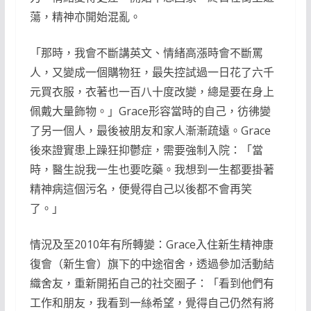
蕩，精神亦開始混亂。
「那時，我會不斷講英文、情緒高漲時會不斷罵
人，又變成一個購物狂，最失控試過一日花了六千
元買衣服，衣著也一百八十度改變，總是要在身上
佩戴大量飾物。」Grace形容當時的自己，彷彿變
了另一個人，最後被朋友和家人漸漸疏遠。Grace
後來證實患上躁狂抑鬱症，需要強制入院：「當
時，醫生說我一生也要吃藥。我想到一生都要掛著
精神病這個污名，便覺得自己以後都不會再笑
了。」
情況及至2010年有所轉變：Grace入住新生精神康
復會（新生會）旗下的中途宿舍，透過參加活動結
織舍友，重新開拓自己的社交圈子：「看到他們有
工作和朋友，我看到一絲希望，覺得自己仍然有將