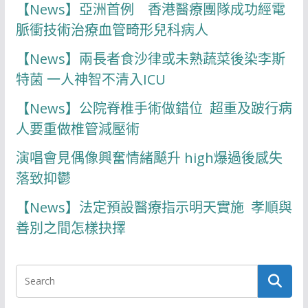
【News】亞洲首例 香港醫療團隊成功經電
脈衝技術治療血管畸形兒科病人
【News】兩長者食沙律或未熟蔬菜後染李斯
特菌 一人神智不清入ICU
【News】公院脊椎手術做錯位 超重及跛行病
人要重做椎管減壓術
演唱會見偶像興奮情緒飇升 high爆過後感失
落致抑鬱
【News】法定預設醫療指示明天實施 孝順與
善別之間怎樣抉擇