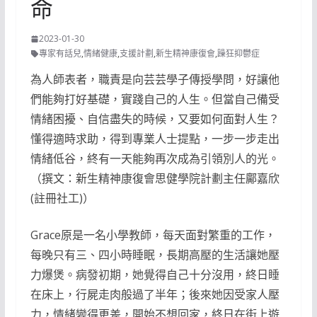
命
2023-01-30
專家有話兒
,
情緒健康
,
支援計劃
,
新生精神康復會
,
躁狂抑鬱症
為人師表者，職責是向芸芸學子傳授學問，好讓他
們能夠打好基礎，實踐自己的人生。但當自己備受
情緒困擾、自信盡失的時候，又要如何面對人生？
懂得適時求助，得到專業人士提點，一步一步走出
情緒低谷，終有一天能夠再次成為引領別人的光。
（撰文：新生精神康復會思健學院計劃主任鄺嘉欣
(註冊社工)）
Grace原是一名小學教師，每天面對繁重的工作，
每晚只有三、四小時睡眠，長期高壓的生活讓她壓
力爆煲。病發初期，她覺得自己十分沒用，終日睡
在床上，行屍走肉般過了半年；後來她因受家人壓
力，情緒變得更差，開始不想回家，終日在街上遊