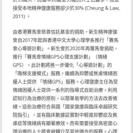
接受本地精神健康服務卻少於30% (Cheung & Law,
2011) 。
由香港賽馬會慈善信託基金的捐助，新生精神康復
會自2017年起與香港中文大學心理學系推行「賽馬
會心導遊計劃」。新生會於2020年再獲馬會捐助，
推行「賽馬會情緒GPS心理支援計劃」（情緒
GPS），此計劃將進一步優化「心導遊計劃」的
「階梯支援模式」服務，繼續為抑鬱或焦慮情緒困
擾人士提供 「情緒GPS」服務。心理健康主任為受
情緒困擾人士提供一系列的指導式自助治療，利用
認知行為治療的原則，以簡單易學的方法去改善情
緒。這些治療符合英國「國家健康與臨床卓越研究
院指引」，並有臨床數據証實對中輕度抑鬱症及焦
慮症等情緒病有顯著療效。而有需要接受高密度心
理治療的人士將會被轉介至其他適合的服務。心理