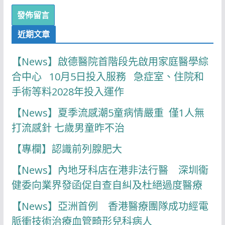
近期文章
【News】啟德醫院首階段先啟用家庭醫學綜
合中心 10月5日投入服務 急症室、住院和
手術等料2028年投入運作
【News】夏季流感潮5童病情嚴重 僅1人無
打流感針 七歲男童昨不治
【專欄】認識前列腺肥大
【News】內地牙科店在港非法行醫 深圳衞
健委向業界發函促自查自糾及杜絕過度醫療
【News】亞洲首例 香港醫療團隊成功經電
脈衝技術治療血管畸形兒科病人