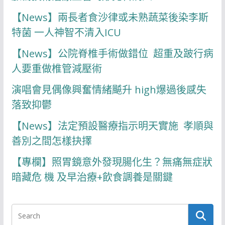
【News】兩長者食沙律或未熟蔬菜後染李斯
特菌 一人神智不清入ICU
【News】公院脊椎手術做錯位 超重及跛行病
人要重做椎管減壓術
演唱會見偶像興奮情緒飇升 high爆過後感失
落致抑鬱
【News】法定預設醫療指示明天實施 孝順與
善別之間怎樣抉擇
【專欄】照胃鏡意外發現腸化生？無痛無症狀
暗藏危 機 及早治療+飲食調養是關鍵