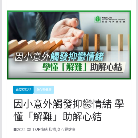
專家有話兒
身心靈健康
因小意外觸發抑鬱情緒 學
懂「解難」助解心結
2022-08-18
情緒
,
抑鬱
,
身心靈健康