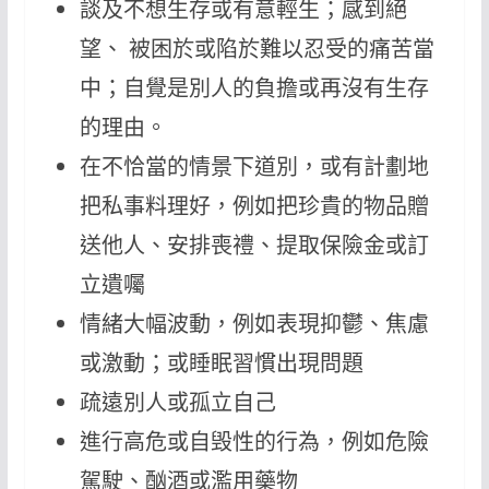
談及不想生存或有意輕生；感到絕
望、 被困於或陷於難以忍受的痛苦當
中；自覺是別人的負擔或再沒有生存
的理由。
在不恰當的情景下道別，或有計劃地
把私事料理好，例如把珍貴的物品贈
送他人、安排喪禮、提取保險金或訂
立遺囑
情緒大幅波動，例如表現抑鬱、焦慮
或激動；或睡眠習慣出現問題
疏遠別人或孤立自己
進行高危或自毁性的行為，例如危險
駕駛、酗酒或濫用藥物