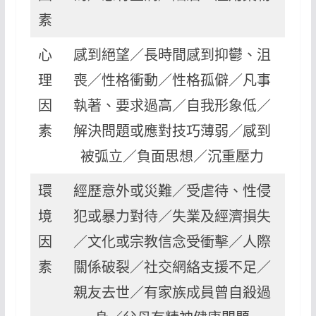
素
心
感到絕望／長時間感到抑鬱、沮
理
喪／性格衝動／性格孤僻／凡事
因
執著、要求過高／自我形象低／
素
解決問題或應對技巧薄弱／感到
被弧立／負面思想／沉重壓力
環
經歷意外或災難／受虐待、性侵
境
犯或暴力對待／失業及經濟損失
因
／文化或宗教信念受衝擊／人際
素
關係破裂／社交網絡支援不足／
親友去世／有家族成員曾自殺過