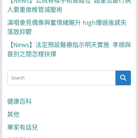
【News】公院脊椎手術做錯位 超重及跛行病
人要重做椎管減壓術
演唱會見偶像興奮情緒飇升 high爆過後感失
落致抑鬱
【News】法定預設醫療指示明天實施 孝順與
善別之間怎樣抉擇
健康百科
其他
專家有話兒