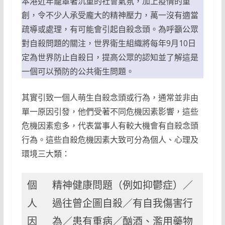
本港近年籠罩著沉重的社會氣氛，加上疫情的重
創，令不少人承受龐大的精神壓力，萬一沒有適當
疏導或處理，有可能會引起自殺念頭。為呼籲公眾
對自殺問題的關注，世界衛生組織將每年9月10日
定為世界防止自殺日，提高公眾的認知並了解這是
一個可以預防的公共衛生問題。
其實引致一個人萌生自殺念頭或行為，通常並非由
單一原因引發，他們受著不同危機因素影響，這些
危機因素愈多，代表當事人有較大機會有自殺念頭
行為。這些自殺危機因素大致可分為個人、心理及
環境三大類：
個
精神健康問題（例如抑鬱症）／
人
過往曾企圖自殺／有自我傷害行
因
為／患有重病／酗酒、濫用藥物