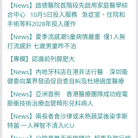
【News】啟德醫院首階段先啟用家庭醫學綜
合中心 10月5日投入服務 急症室、住院和
手術等料2028年投入運作
【News】夏季流感潮5童病情嚴重 僅1人無
打流感針 七歲男童昨不治
【專欄】認識前列腺肥大
【News】內地牙科店在港非法行醫 深圳衞
健委向業界發函促自查自糾及杜絕過度醫療
【News】亞洲首例 香港醫療團隊成功經電
脈衝技術治療血管畸形兒科病人
【News】兩長者食沙律或未熟蔬菜後染李斯
特菌 一人神智不清入ICU