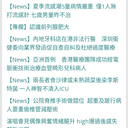
【News】夏季流感潮5童病情嚴重 僅1人無
打流感針 七歲男童昨不治
【專欄】認識前列腺肥大
【News】內地牙科店在港非法行醫 深圳衞
健委向業界發函促自查自糾及杜絕過度醫療
【News】亞洲首例 香港醫療團隊成功經電
脈衝技術治療血管畸形兒科病人
【News】兩長者食沙律或未熟蔬菜後染李斯
特菌 一人神智不清入ICU
【News】公院脊椎手術做錯位 超重及跛行病
人要重做椎管減壓術
演唱會見偶像興奮情緒飇升 high爆過後感失