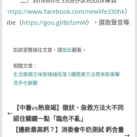
二）到newlife.330的Facebook專頁
（
https://www.facebook.com/newlife330hk
）
uTube（
https://goo.gl/8sfzmW
），選取聲音導航
如欲瀏覽過往文章，請
按此
觀看。
相關文章：
生活單調乏味致情緒低落 5種簡單方法帶來新衝擊
洗手也靜觀
【中暑vs熱衰竭】徵狀、急救方法大不同
認住關鍵一點「臨危不亂」
【邊款最高鈣？】消委會牛奶測試 鈣含量