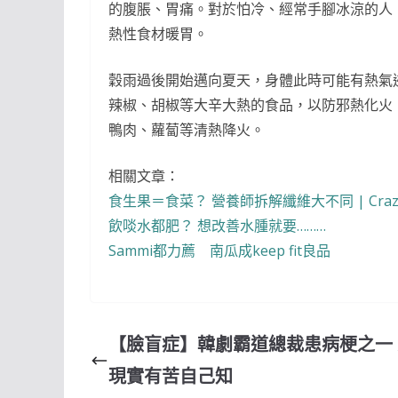
的腹脹、胃痛。對於怕冷、經常手腳冰涼的人
熱性食材暖胃。
穀雨過後開始邁向夏天，身體此時可能有熱氣
辣椒、胡椒等大辛大熱的食品，以防邪熱化火
鴨肉、蘿蔔等清熱降火。
相關文章：
食生果＝食菜？ 營養師拆解纖維大不同 | Craz
飲啖水都肥？ 想改善水腫就要………
Sammi都力薦 南瓜成keep fit良品
【臉盲症】韓劇霸道總裁患病梗之一
現實有苦自己知