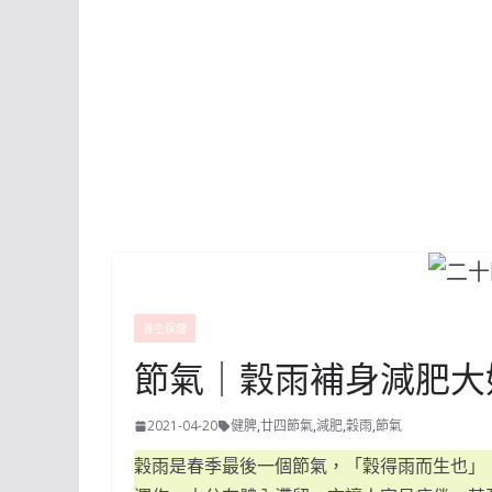
養生保健
節氣｜穀雨補身減肥大
2021-04-20
健脾
,
廿四節氣
,
減肥
,
穀雨
,
節氣
穀雨是春季最後一個節氣，「穀得雨而生也」