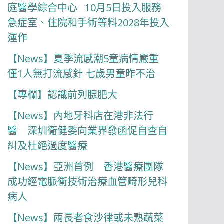
庭醫學綜合中心 10月5日投入服務
急症室、住院和手術等料2028年投入
運作
【News】夏季流感潮5童病情嚴重
僅1人無打流感針 七歲男童昨不治
【專欄】認識前列腺肥大
【News】內地牙科店在港非法行
醫 深圳衞健委向業界發函促自查自
糾及杜絕過度醫療
【News】亞洲首例 香港醫療團隊
成功經電脈衝技術治療血管畸形兒科
病人
【News】兩長者食沙律或未熟蔬菜