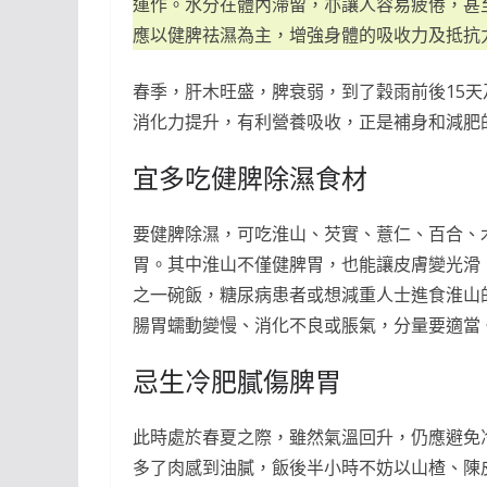
運作。水分在體內滯留，亦讓人容易疲倦，甚
應以健脾祛濕為主，增強身體的吸收力及抵抗
春季，肝木旺盛，脾衰弱，到了穀雨前後15
消化力提升，有利營養吸收，正是補身和減肥
宜多吃健脾除濕食材
要健脾除濕，可吃淮山、芡實、薏仁、百合、
胃。其中淮山不僅健脾胃，也能讓皮膚變光滑
之一碗飯，糖尿病患者或想減重人士進食淮山
腸胃蠕動變慢、消化不良或脹氣，分量要適當
忌生冷肥膩傷脾胃
此時處於春夏之際，雖然氣溫回升，仍應避免
多了肉感到油膩，飯後半小時不妨以山楂、陳