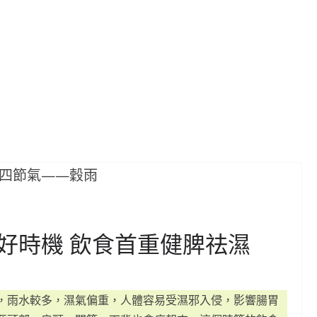
好時機 飲食首重健脾祛濕
，雨水較多，濕氣偏重，人體容易受濕邪入侵，影響腸胃