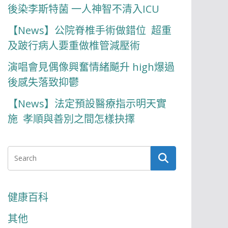
後染李斯特菌 一人神智不清入ICU
【News】公院脊椎手術做錯位 超重
及跛行病人要重做椎管減壓術
演唱會見偶像興奮情緒飇升 high爆過
後感失落致抑鬱
【News】法定預設醫療指示明天實
施 孝順與善別之間怎樣抉擇
健康百科
其他