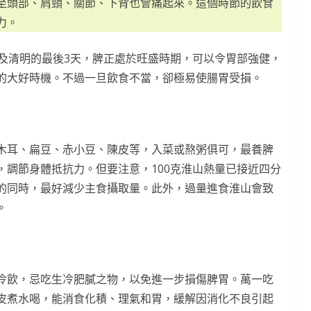
至頭部、肩頸、關節、下背也會痛起來。這個時節的飲食
力。
天及清明的最後3天，脾正處於旺盛時期，可以令胃部強健，
的大好時機。不過一旦飲食不當，卻極易使腸胃受損。
木耳、扁豆、赤小豆、陳皮等，入菜或熬粥俱可，最養脾
，調節身體抵抗力。但要注意，100克淮山熱量已接近四分
的同時，最好減少主食攝取量。此外，過量進食淮山會致
。
冷飲，忌吃生冷肥膩之物，以免進一步損傷脾胃。萬一吃
皮煮水喝，能消食化積、理氣和胃，緩解因消化不良引起