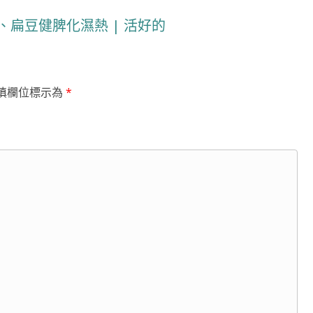
、扁豆健脾化濕熱 | 活好的
填欄位標示為
*