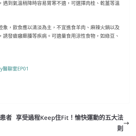
，遇到氣溫稍降時容易胃寒不適，可選擇肉桂、乾薑等溫
迹象，飲食應以清淡為主，不宜進食羊肉、麻辣火鍋以及
，誘發瘡癰癤腫等疾病。可適量食用涼性食物，如綠豆、
y醫聊室EP01
 患者
享受過程Keep住Fit！愉快運動的五大法
則