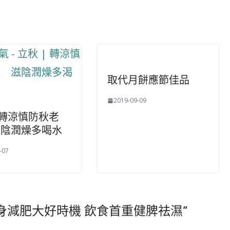
取代月餅應節佳品
2019-09-09
| 轉涼慎防秋老
滋陰潤燥多喝水
-07
身減肥大好時機 飲食首重健脾祛濕
”