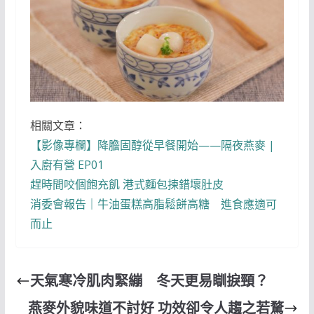
相關文章：
【影像專欄】降膽固醇從早餐開始——隔夜燕麥 |
入廚有營 EP01
趕時間咬個飽充飢 港式麵包揀錯壞肚皮
消委會報告｜牛油蛋糕高脂鬆餅高糖 進食應適可
而止
天氣寒冷肌肉緊繃 冬天更易瞓捩頸？
燕麥外貌味道不討好 功效卻令人趨之若騖