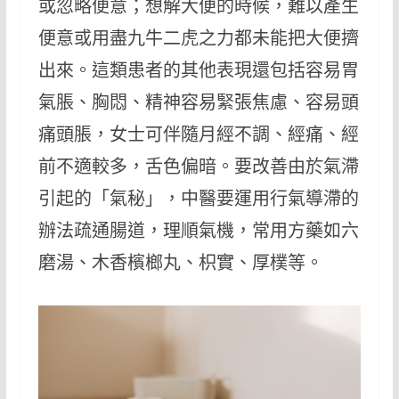
或忽略便意；想解大便的時候，難以產生
便意或用盡九牛二虎之力都未能把大便擠
出來。這類患者的其他表現還包括容易胃
氣脹、胸悶、精神容易緊張焦慮、容易頭
痛頭脹，女士可伴隨月經不調、經痛、經
前不適較多，舌色偏暗。要改善由於氣滯
引起的「氣秘」，中醫要運用行氣導滯的
辦法疏通腸道，理順氣機，常用方藥如六
磨湯、木香檳榔丸、枳實、厚樸等。