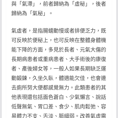
與「氣滯」，前者歸納為「虛秘」，後者
歸納為「氣秘」。
氣虛者，是指腸蠕動慢或者排便乏力，既
可反映於便秘上，也可反映在整體身體機
能下降的方面，多見於長者、元氣大傷的
長期病患者或重病患者、大手術後的康復
者、產後婦女等，一般人如果長期缺乏運
動鍛鍊，久坐久臥，體適能欠佳，也會連
去廁所努大便都感覺無力。此類患者的其
他表現還包括面色蒼白、少氣懶言、說話
低聲無氣、胃口差、食少、肌肉鬆弛、容
易體力不支、舌淡、脈細弱。改善氣虛需