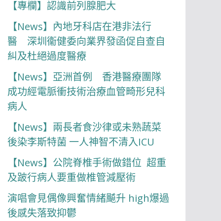
【專欄】認識前列腺肥大
【News】內地牙科店在港非法行
醫 深圳衞健委向業界發函促自查自
糾及杜絕過度醫療
【News】亞洲首例 香港醫療團隊
成功經電脈衝技術治療血管畸形兒科
病人
【News】兩長者食沙律或未熟蔬菜
後染李斯特菌 一人神智不清入ICU
【News】公院脊椎手術做錯位 超重
及跛行病人要重做椎管減壓術
演唱會見偶像興奮情緒飇升 high爆過
後感失落致抑鬱