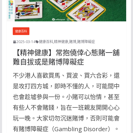
健康百科
2025-03-14
健康百科
,
精神健康
,
賭博
,
賭博障礙症
【精神健康】常抱僥倖心態賭一舖
難自拔或是賭博障礙症
不少港人喜歡買馬、買波、買六合彩，還
是攻打四方城，即時不懂的人，可能間中
也會趁墟參與一份。小賭可以怡情，甚至
有些人不會賭錢，旨在一班親友開開心心
玩一晚。大家切勿沉迷賭博，否則可能會
有賭博障礙症（Gambling Disorder）。