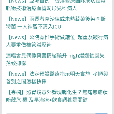
【News】亞洲首例 香港醫療團隊成功經電
脈衝技術治療血管畸形兒科病人
【News】兩長者食沙律或未熟蔬菜後染李斯
特菌 一人神智不清入ICU
【News】公院脊椎手術做錯位 超重及跛行病
人要重做椎管減壓術
演唱會見偶像興奮情緒飇升 high爆過後感失
落致抑鬱
【News】法定預設醫療指示明天實施 孝順與
善別之間怎樣抉擇
【專欄】照胃鏡意外發現腸化生？無痛無症狀
暗藏危 機 及早治療+飲食調養是關鍵