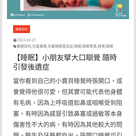
健康百科
2023-03-21
健康百科
,
兒童健康
,
兒童睡眠窒息症
,
睡眠
,
睡眠質素
,
睡覺
,
瞓覺
【睡眠】小朋友擘大口瞓覺 隨時
引發後遺症
當你看到自己的小寶貝睡覺時張開口，或
會覺得他很可愛，但其實可能代表他身體
有毛病，因為上呼吸道如鼻或咽喉受到阻
塞。有時因為感冒引致鼻塞或過敏等本身
傷害性不大的病，有時因為其他較大的問
題。醫生及牙醫都指出，張開口睡覺可引