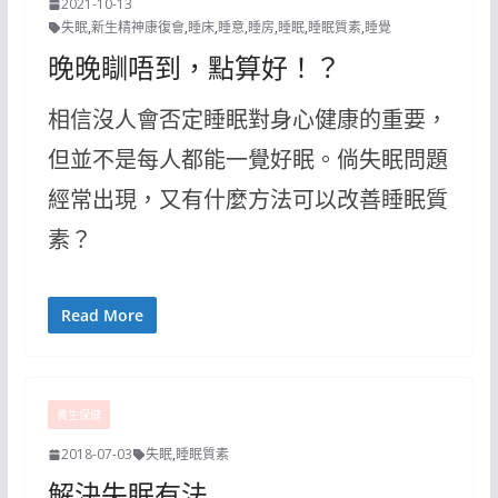
2021-10-13
失眠
,
新生精神康復會
,
睡床
,
睡意
,
睡房
,
睡眠
,
睡眠質素
,
睡覺
晚晚瞓唔到，點算好！？
相信沒人會否定睡眠對身心健康的重要，
但並不是每人都能一覺好眠。倘失眠問題
經常出現，又有什麼方法可以改善睡眠質
素？
Read More
養生保健
2018-07-03
失眠
,
睡眠質素
解決失眠有法