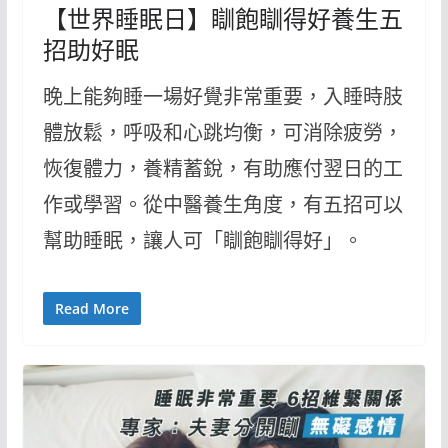
【世界睡眠日】瞓飽瞓得好養生五
招助好眠
晚上能夠睡一場好覺非常重要，入睡時肢
體放鬆，呼吸和心跳均衡，可消除疲勞，
恢復體力，養精蓄銳，有助應付翌日的工
作或學習。從中醫養生角度，有五招可以
幫助睡眠，讓人可「瞓飽瞓得好」。
Read More