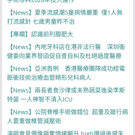
【News】夏季流感潮5童病情嚴重 僅1人無
打流感針 七歲男童昨不治
【專欄】認識前列腺肥大
【News】內地牙科店在港非法行醫 深圳衞
健委向業界發函促自查自糾及杜絕過度醫療
【News】亞洲首例 香港醫療團隊成功經電
脈衝技術治療血管畸形兒科病人
【News】兩長者食沙律或未熟蔬菜後染李斯
特菌 一人神智不清入ICU
【News】公院脊椎手術做錯位 超重及跛行病
人要重做椎管減壓術
演唱會見偶像興奮情緒飇升 high爆過後感失