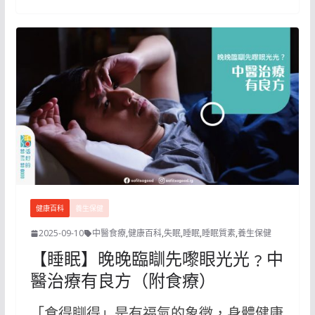
健康百科
養生保健
2025-09-10
中醫食療
,
健康百科
,
失眠
,
睡眠
,
睡眠質素
,
養生保健
【睡眠】晚晚臨瞓先嚟眼光光﹖中
醫治療有良方（附食療）
「食得瞓得」是有福氣的象徵，身體健康