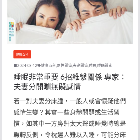
健康百科
2024-03-12
健康百科
,
兩性關係
,
夫妻關係
,
睡眠
,
睡眠質素
睡眠非常重要 6招維繫關係 專家：
夫妻分開瞓無礙感情
若一對夫妻分床腄，一般人或會懷疑他們
感情生變？其實一些身體問題或生活習
慣，如其中一方鼻鼾太大聲或睡覺時總是
輾轉反側，令枕邊人難以入睡，可能分床