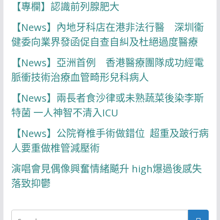
【專欄】認識前列腺肥大
【News】內地牙科店在港非法行醫 深圳衞
健委向業界發函促自查自糾及杜絕過度醫療
【News】亞洲首例 香港醫療團隊成功經電
脈衝技術治療血管畸形兒科病人
【News】兩長者食沙律或未熟蔬菜後染李斯
特菌 一人神智不清入ICU
【News】公院脊椎手術做錯位 超重及跛行病
人要重做椎管減壓術
演唱會見偶像興奮情緒飇升 high爆過後感失
落致抑鬱