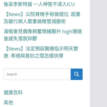
後染李斯特菌 一人神智不清入ICU
【News】公院脊椎手術做錯位 超重
及跛行病人要重做椎管減壓術
演唱會見偶像興奮情緒飇升 high爆過
後感失落致抑鬱
【News】法定預設醫療指示明天實
施 孝順與善別之間怎樣抉擇
健康百科
其他