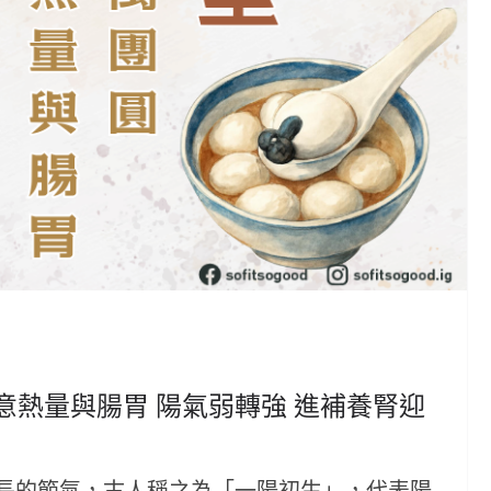
意熱量與腸胃 陽氣弱轉強 進補養腎迎
長的節氣，古人稱之為「一陽初生」，代表陽