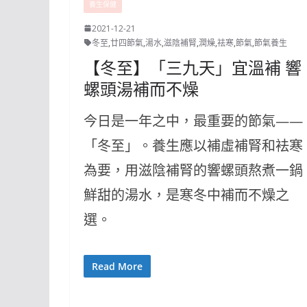
養生保健
2021-12-21
冬至
,
廿四節氣
,
湯水
,
滋陰補腎
,
潤燥
,
祛寒
,
節氣
,
節氣養生
【冬至】「三九天」宜溫補 響
螺頭湯補而不燥
今日是一年之中，最重要的節氣——
「冬至」。養生應以補虛補腎和袪寒
為要，用滋陰補腎的響螺頭熬煮一鍋
鮮甜的湯水，是寒冬中補而不燥之
選。
Read More