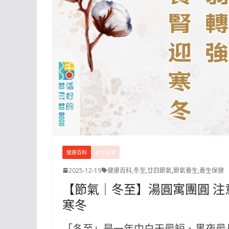
健康百科
養生保健
2025-12-19
健康百科
,
冬至
,
廿四節氣
,
節氣養生
,
養生保健
【節氣｜冬至】湯圓寓團圓 注
寒冬
「冬至」是一年中白天最短、黑夜最