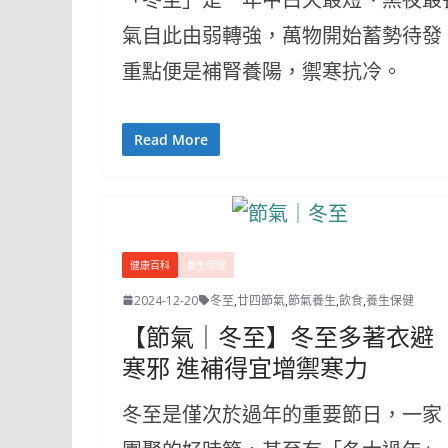
氣自此由弱轉強，萬物開始蓄勢待發
重點便是補腎養陽，禦寒抗冷。
Read More
健康百科
養生保健
2024-12-20
冬至
,
廿四節氣
,
節氣養生
,
飲食
,
養生保健
【節氣｜冬至】冬至多著衣避
寒邪 進補得宜增禦寒力
冬至是僅次於過年的重要節日，一家