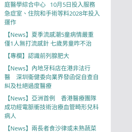
庭醫學綜合中心 10月5日投入服務
急症室、住院和手術等料2028年投入
運作
【News】夏季流感潮5童病情嚴重
僅1人無打流感針 七歲男童昨不治
【專欄】認識前列腺肥大
【News】內地牙科店在港非法行
醫 深圳衞健委向業界發函促自查自
糾及杜絕過度醫療
【News】亞洲首例 香港醫療團隊
成功經電脈衝技術治療血管畸形兒科
病人
【News】兩長者食沙律或未熟蔬菜