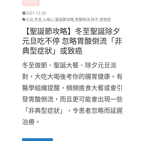
養生保健
2021-12-20
元旦
,
冬至
,
火燒心
,
聖誕節攻略
,
胃酸倒流
,
除夕
,
食道癌
【聖誕節攻略】冬至聖誕除夕
元旦吃不停 忽略胃酸倒流「非
典型症狀」或致癌
冬至做節、聖誕大餐、除夕元旦派
對，大吃大喝後考你的腸胃健康。有
醫學組織提醒，頻頻進食大餐或會引
發胃酸倒流，而且更可能會出現一些
「非典型症狀」，令患者忽略而延遲
治療。