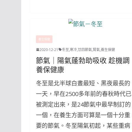
養生保健
2020-12-21
冬至
,
寒冷
,
廿四節氣
,
腎氣
,
養生保健
節氣｜陽氣蓬勃助吸收 趁機調
養保健康
冬至是北半球白晝最短、黑夜最長的
一天，早在2500多年前的春秋時代已
被測定出來，是24節氣中最早制訂的
一個，在養生方面可算是一個十分重
要的節氣。冬至陽氣初起，某些重病