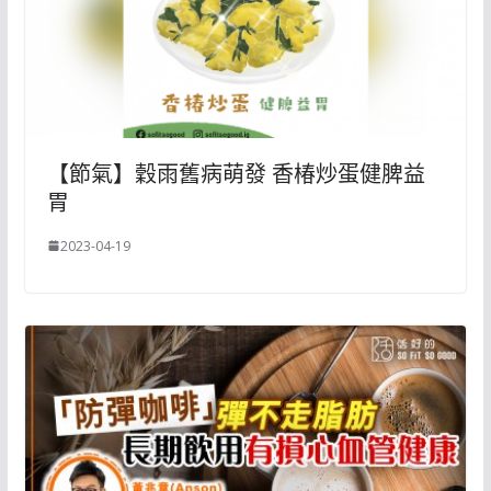
【節氣】穀雨舊病萌發 香椿炒蛋健脾益
胃
2023-04-19