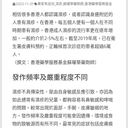
2023-11-01
專家有話兒
,
濕疹
,
蘇曜華藥劑師
,
香港藥學服務基金
相信很多香港人都認識濕疹，或者認識身邊附近的
人患有濕疹。在香港，每五個人便有一個人在不同
時期患有濕疹，香港成人濕疹的流行率更在逐年增
加，一般約介於2-5%左右。截至2019年底，已在衞
生署皮膚科預約、正輪候首次診症的患者超過6萬
人。
（撰文：香港藥學服務基金蘇曜華藥劑師）
發作頻率及嚴重程度不同
濕疹不具傳染性，是由自身敏感反應引致，亦因為
如此通常有濕疹的兒童，都夠容易有鼻敏感和哮喘
的問題。較常出現於面部、手腕、皮膚皺褶的地
方。發作頻率及嚴重程度可能會因遺傳、環境或食
物的致敏源而有所不同。最常見的症狀包括皮膚痕