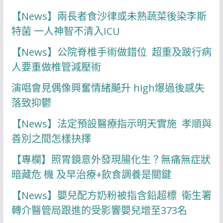
【News】兩長者食沙律或未熟蔬菜後染李斯
特菌 一人神智不清入ICU
【News】公院脊椎手術做錯位 超重及跛行病
人要重做椎管減壓術
演唱會見偶像興奮情緒飇升 high爆過後感失
落致抑鬱
【News】法定預設醫療指示明天實施 孝順與
善別之間怎樣抉擇
【專欄】照胃鏡意外發現腸化生？無痛無症狀
暗藏危 機 及早治療+飲食調養是關鍵
【News】嬰兒配方奶粉被指含鉛超標 衞生署
轉介醫管局跟進的受影響嬰兒增至373名