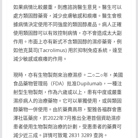
如果病情比較嚴重，則應諮詢醫生意見。醫生可以
處方類固醇藥膏，減少皮膚敏感和痕癢。醫生會根
據病情決定使用不同強度的類固醇產品。病人正確
使用類固醇可以有效控制病情，亦不會造成太大副
作用。市面上亦有新式不含類固醇的濕疹藥膏，例
如他克莫司(Tacrolimus) 用於抑制免疫系統，達至
減少敏感或痕癢的作用。
現時，亦有生物製劑來治療濕疹。二○二○年，美國
食品藥物管理局（FDA）批准Dupilumab，一種注
射型生物製劑，作為六歲或以上，患有中度或嚴重
濕疹病人的治療藥物。它可以單獨使用，或與類固
醇藥物一併使用。由於藥費高昂，聖雅各福群會惠
澤社區藥房，於2022年7月推出全港首個資助濕疹
患者使用生物製劑治療的計劃，受惠患者的藥費可
減少近三成。詳情可致電 2831 3289 查詢。