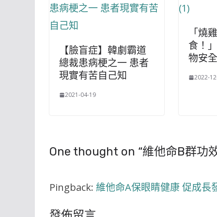
「燒
食！」
【臉盲症】韓劇霸道
物安
總裁患病梗之一 患者
現實有苦自己知
2022-12
2021-04-19
One thought on “
維他命B群功
Pingback:
維他命A保眼睛健康 促成長發
發佈留言