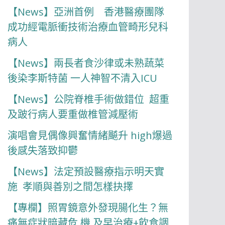
【News】亞洲首例 香港醫療團隊
成功經電脈衝技術治療血管畸形兒科
病人
【News】兩長者食沙律或未熟蔬菜
後染李斯特菌 一人神智不清入ICU
【News】公院脊椎手術做錯位 超重
及跛行病人要重做椎管減壓術
演唱會見偶像興奮情緒飇升 high爆過
後感失落致抑鬱
【News】法定預設醫療指示明天實
施 孝順與善別之間怎樣抉擇
【專欄】照胃鏡意外發現腸化生？無
痛無症狀暗藏危 機 及早治療+飲食調