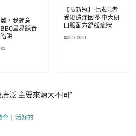
【長新冠】七成患者
受後遺症困擾 中大研
雞翼，我鍾意
口服配方舒緩症狀
BBQ最易踩食
全陷阱
2023-06-01
-02
效廣泛 主要來源大不同
”
育 | 活好的