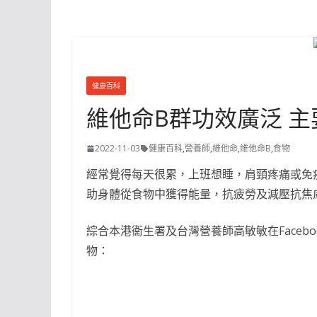
健康百科
維他命B群功效廣泛 
2022-11-03
健康百科
,
營養師
,
維他命
,
維他命B
,
食物
經常覺得每天很累，上班想睡，肩頸疼痛或免
助身體從食物中獲得能量，抗疲勞及減壓抗焦
綜合本港衞生署及台灣營養師高敏敏在Faceb
物：