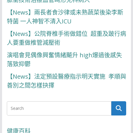
【News】兩長者食沙律或未熟蔬菜後染李斯
特菌 一人神智不清入ICU
【News】公院脊椎手術做錯位 超重及跛行病
人要重做椎管減壓術
演唱會見偶像興奮情緒飇升 high爆過後感失
落致抑鬱
【News】法定預設醫療指示明天實施 孝順與
善別之間怎樣抉擇
健康百科