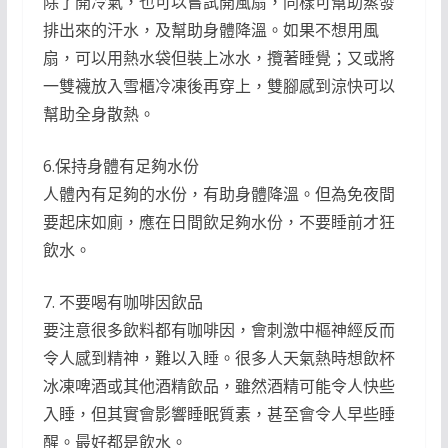
除了開冷氣，也可以嘗試開風扇，同樣可幫助蒸發
排出來的汗水，及幫助身體降溫。如果不想用風
扇，可以用熱水袋但裝上冰水，攬著睡覺；又或將
一雙襪放入雪櫃冷凍後再穿上，雙腳感到涼快可以
幫助全身散熱。
6.保持身體有足夠水份
人體內有足夠的水份，有助身體降溫。但為免夜間
要起床如廁，應在日間飲足夠水份，不要睡前才狂
飲水。
7. 不要喝有咖啡因飲品
要注意很多飲料都有咖啡因，會刺激中樞神經反而
令人感到精神，難以入睡。很多人天氣熱時想飲杯
冰凍啤酒或其他酒精飲品，雖然酒精可能令人快些
入睡，但其實會影響睡眠質素，甚至會令人早些睡
醒。最好都是飲水。