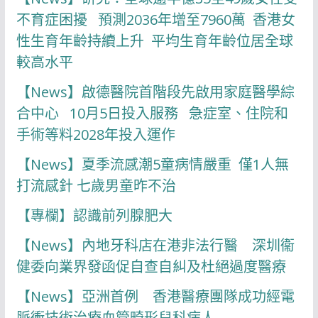
不育症困擾 預測2036年增至7960萬 香港女
性生育年齡持續上升 平均生育年齡位居全球
較高水平
【News】啟德醫院首階段先啟用家庭醫學綜
合中心 10月5日投入服務 急症室、住院和
手術等料2028年投入運作
【News】夏季流感潮5童病情嚴重 僅1人無
打流感針 七歲男童昨不治
【專欄】認識前列腺肥大
【News】內地牙科店在港非法行醫 深圳衞
健委向業界發函促自查自糾及杜絕過度醫療
【News】亞洲首例 香港醫療團隊成功經電
脈衝技術治療血管畸形兒科病人