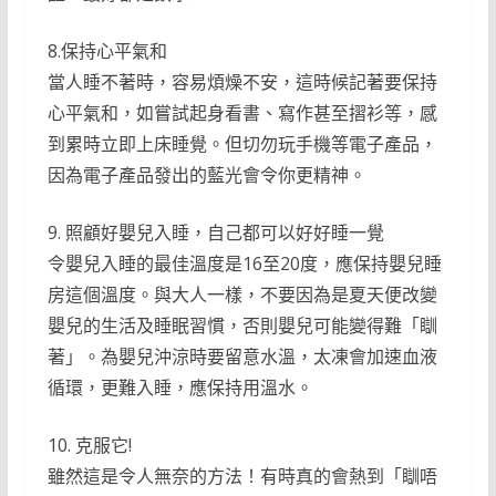
8.保持心平氣和
當人睡不著時，容易煩燥不安，這時候記著要保持
心平氣和，如嘗試起身看書、寫作甚至摺衫等，感
到累時立即上床睡覺。但切勿玩手機等電子產品，
因為電子產品發出的藍光會令你更精神。
9. 照顧好嬰兒入睡，自己都可以好好睡一覺
令嬰兒入睡的最佳溫度是16至20度，應保持嬰兒睡
房這個溫度。與大人一樣，不要因為是夏天便改變
嬰兒的生活及睡眠習慣，否則嬰兒可能變得難「瞓
著」。為嬰兒沖涼時要留意水溫，太凍會加速血液
循環，更難入睡，應保持用溫水。
10. 克服它!
雖然這是令人無奈的方法！有時真的會熱到「瞓唔