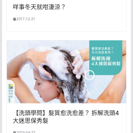
咩事冬天就咁淒涼？
2017-12-21
【洗頭學問】髮質愈洗愈差？ 拆解洗頭4
大迷思保秀髮
2023-04-27