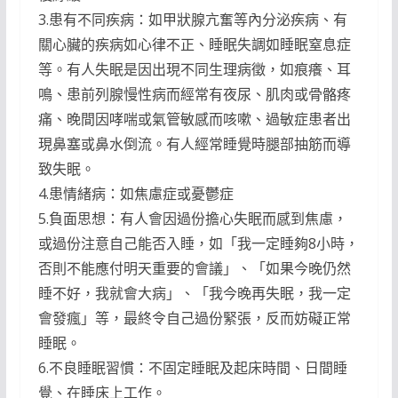
3.患有不同疾病：如甲狀腺亢奮等內分泌疾病、有
關心臟的疾病如心律不正、睡眠失調如睡眠窒息症
等。有人失眠是因出現不同生理病徵，如痕癢、耳
鳴、患前列腺慢性病而經常有夜尿、肌肉或骨骼疼
痛、晚間因哮喘或氣管敏感而咳嗽、過敏症患者出
現鼻塞或鼻水倒流。有人經常睡覺時腿部抽筋而導
致失眠。
4.患情緒病：如焦慮症或憂鬱症
5.負面思想：有人會因過份擔心失眠而感到焦慮，
或過份注意自己能否入睡，如「我一定睡夠8小時，
否則不能應付明天重要的會議」、「如果今晚仍然
睡不好，我就會大病」、「我今晚再失眠，我一定
會發瘋」等，最終令自己過份緊張，反而妨礙正常
睡眠。
6.不良睡眠習慣：不固定睡眠及起床時間、日間睡
覺、在睡床上工作。