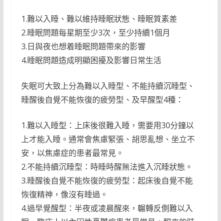
1.難以入睡、難以維持睡眠狀態、睡眠質素差
2.睡眠問題每星期至少3次，至少持續1個月
3.日與夜也想着睡眠問題帶來的影響
4.睡眠問題造成明顯困擾及影響日常生活
失眠可大致上分為難以入睡型、不能持續沉睡型、
睡醒後自覺不能恢復的疲勞型、及早醒型4種：
1.難以入睡型：上床後很難入睡，需要用30分鐘以
上才能入睡。通常會焦慮緊張、胡思亂想、坐立不
安，以焦慮症的患者最常見。
2.不能持續沉睡型：時睡時醒無法進入沉睡狀態。
3.睡醒後自覺不能恢復的疲勞型：起床後自覺不能
恢復精神，像沒有睡過。
4.過早覺醒型：半夜或凌晨醒來，輾轉反側難以入