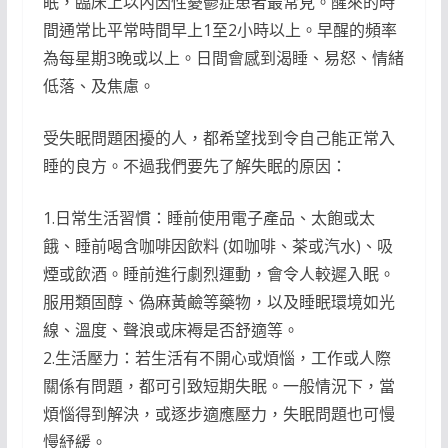
眠，臨床上以內因性憂鬱症患者最常見。醒來的時
間通常比平常時間早上1至2小時以上。早醒的頻率
為每星期3晚或以上。日間會感到渴睡、易怒、情緒
低落、及焦慮。
受失眠問題困擾的人，都希望找到令自己能正常入
睡的良方。不過我們要先了解失眠的原因：
1.日常生活習慣：睡前使用電子產品、太飽或太
餓、睡前喝含咖啡因飲料 (如咖啡、茶或汽水)、吸
煙或飲酒。睡前進行劇烈運動，會令人較遲入眠。
服用類固醇、偽麻黃鹼等藥物，以及睡眠環境如光
線、溫度、聲浪或床褥是否舒適等。
2.生活壓力：若生活有不開心或煩惱，工作或人際
關係有問題，都可引致短期失眠。一般情況下，當
煩惱得到解決，或逐步適應壓力，失眠問題也可慢
慢紓緩。