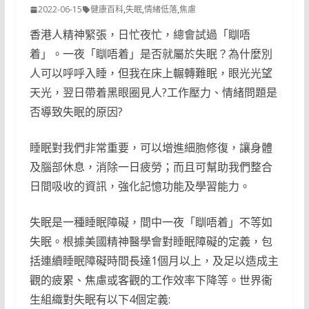
2022-06-15
健康百科
,
失眠
,
情緒低落
,
焦慮
香港人精神緊張，日忙夜忙，總會試過「瞓唔
着」。一夜「瞓唔着」是否就屬於失眠？為什麼別
人可以呼呼入睡，但我在床上輾轉難眠，眼光光望
天光，翌日帶着黑眼圈見人?工作壓力、情緒問題是
否導致失眠的原因?
睡眠對我們非常重要，可以增進細胞修復，讓身體
及腦部休息，消除一日疲勞；而且可幫助我們整合
日間吸收的資訊，強化記憶功能及學習能力。
失眠是一種睡眠障礙，間中一夜「瞓唔着」不等如
失眠。根據美國精神醫學會對睡眠障礙的定義，包
括連續睡眠障礙時間長達1個月以上，及足以造成主
觀的疲累、焦慮或客觀的工作效率下降等。世界衞
生組織對失眠有以下4個定義: