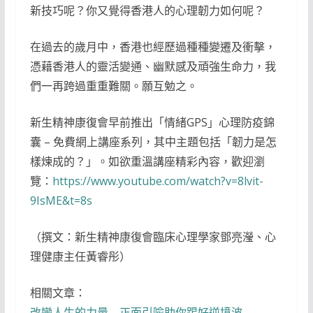
新技巧呢？你又覺得香港人的心理韌力如何呢？
在過去的歲月中，香港也經歷過種種變遷及衝擊，
憑藉香港人的靈活變通、幽默感及頑強生命力，我
們一再跨過重重難關。願互勉之。
新生精神康復會早前推出「情緒GPS」心理防疫錦
囊 – 免費網上講座系列，其中主題包括「韌力是怎
樣煉成的？」。如欲重溫講座精彩內容，歡迎瀏
覽：
https://www.youtube.com/watch?v=8lvit-
9IsME&t=8s
（撰文：新生精神康復會臨床心理學家鄧亮瀅、心
理健康主任黃睿彤）
相關文章：
改變人生的力量 正面引喻助你踢好逆境波