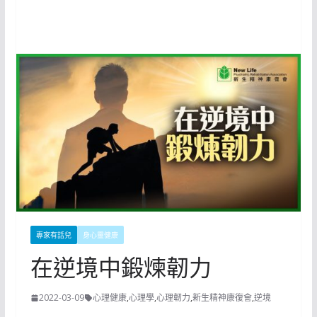
專家有話兒
身心靈健康
在逆境中鍛煉韌力
2022-03-09
心理健康
,
心理學
,
心理韌力
,
新生精神康復會
,
逆境