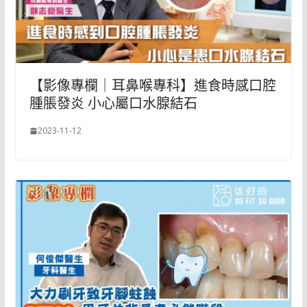
【影像專欄｜耳鼻喉專科】進食時感口腔
腫脹發炎 小心屬口水腺結石
2023-11-12