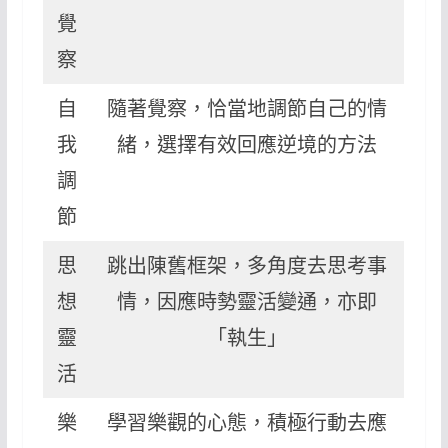
覺
察
自
隨著覺察，恰當地調節自己的情
我
緒，選擇有效回應逆境的方法
調
節
思
跳出陳舊框架，多角度去思考事
想
情，因應時勢靈活變通，亦即
靈
「執生」
活
樂
學習樂觀的心態，積極行動去應