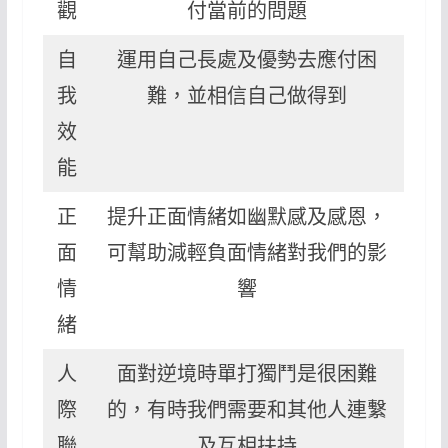
觀
付當前的問題
自
運用自己長處及優勢去應付困
我
難，並相信自己做得到
效
能
正
提升正面情緒如幽默感及感恩，
面
可幫助減輕負面情緒對我們的影
情
響
緒
人
面對逆境時單打獨鬥是很困難
際
的，有時我們需要和其他人連繫
聯
及互相扶持