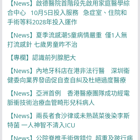
【News】啟德醫院首階段先啟用家庭醫學綜
合中心 10月5日投入服務 急症室、住院和
手術等料2028年投入運作
【News】夏季流感潮5童病情嚴重 僅1人無
打流感針 七歲男童昨不治
【專欄】認識前列腺肥大
【News】內地牙科店在港非法行醫 深圳衞
健委向業界發函促自查自糾及杜絕過度醫療
【News】亞洲首例 香港醫療團隊成功經電
脈衝技術治療血管畸形兒科病人
【News】兩長者食沙律或未熟蔬菜後染李斯
特菌 一人神智不清入ICU
【News】公院脊椎手術做錯位 超重及跛行病