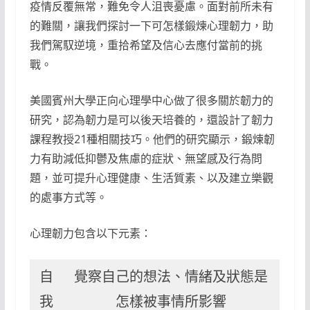
疫情反覆無常，難免令人沮喪憂慮。面對前所未有
的難關，讓我們探討一下可怎樣鍛煉心理韌力，助
我們駕馭逆境，重拾希望及信心去應付當前的挑
戰。
美國賓州大學正向心理學中心做了很多關於韌力的
研究，認為韌力是可以後天培養的，還設計了韌力
課程教授21種相關技巧。他們的研究顯示，鍛煉韌
力有助減低抑鬱及焦慮的症狀、無望感及行為問
題，並可提升心理健康、生活質素、以及建立樂觀
的處事方式等。
心理韌力包含以下元素：
自
覺察自己的想法、情緒及狀態是
我
怎樣被事情所影響