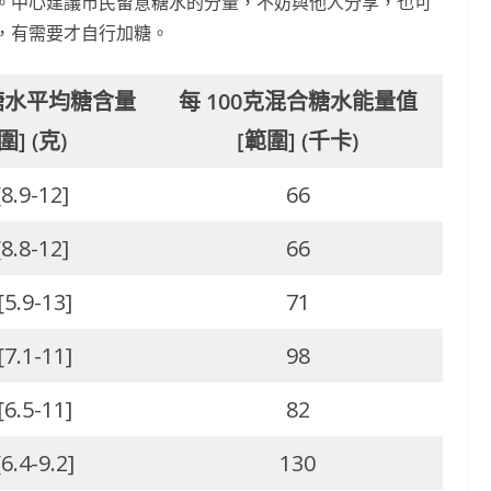
。中心建議市民留意糖水的分量，不妨與他人分享，也可
，有需要才自行加糖。
克糖水平均糖含量
每 100克混合糖水
能量值
圍] (克)
[範圍] (千卡)
[8.9-12]
66
[8.8-12]
66
[5.9-13]
71
[7.1-11]
98
[6.5-11]
82
[6.4-9.2]
130