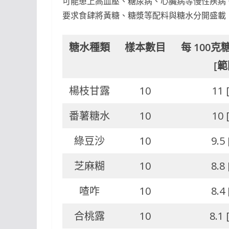
可能患上高血壓、糖尿病、心臟病等慢性疾病
要求食肆將黃糖、糖漿等配料與糖水分開盛載
糖水種類
樣本數目
每 100
[範
楊枝甘露
10
11 
番薯糖水
10
10 
綠豆沙
10
9.5 
芝麻糊
10
8.8 
喳咋
10
8.4 
合桃露
10
8.1 