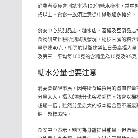
消費者委員會測試本港100個糖水樣本，當
或以上。貪食一族須注意從中攝取過多糖分。
食安中心於甜品店、糖水店、酒樓及豆製品店搜
食物研究化驗所測試後發現，楊枝甘露的糖含量
量更達40克，相等於世衛建議每日最高攝入量
及第三，平均每100克的含糖量為10克及9.5
糖水分量也要注意
消委會提醒市民，因每所食肆採用的器皿容量
分量太大，攝入的糖分也容易超標。該會以楊枝
超過一倍；雖然分量最大的樣本糖含量不屬最高
糖，超標32%。
食安中心表示，糖可為身體提供能量，但過量