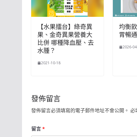
【水果擂台】綠奇異
均衡飲
果、金奇異果營養大
胃暢
比併 哪種降血壓、去
2026-04
水腫？
2021-10-18
發佈留言
發佈留言必須填寫的電子郵件地址不會公開。
必
留言
*