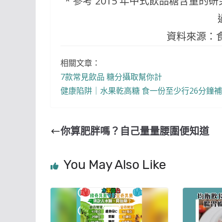
* 參考 2015 年中式飲品糖含量的
資料來源：食
相關文章：
7款常見飲品 糖分攝取幫你計
健康陷阱｜水果乾高糖 食一份至少行26分鐘
你算肥胖嗎？自己量量腰圍便知道
You May Also Like