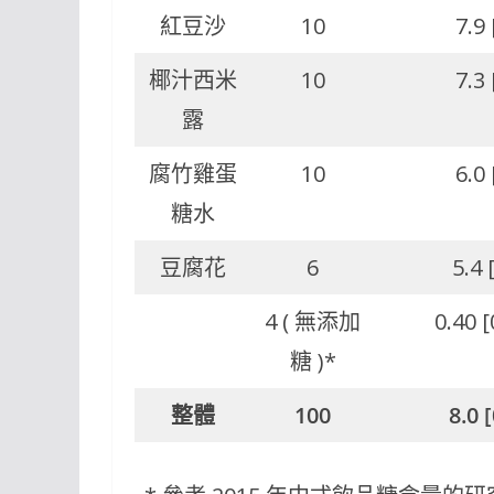
紅豆沙
10
7.9 
椰汁西米
10
7.3 
露
腐竹雞蛋
10
6.0 
糖水
豆腐花
6
5.4 
4 ( 無添加
0.40 [
糖 )*
整體
100
8.0 