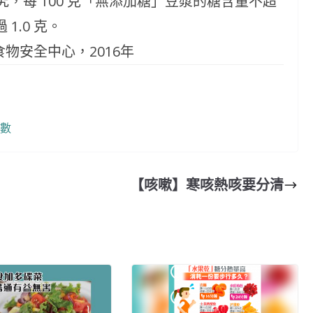
研究，每 100 克「無添加糖」豆漿的糖含量不超
過 1.0 克。
物安全中心，2016年
補數
【咳嗽】寒咳熱咳要分清