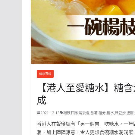
健康百科
【港人至愛糖水】糖含
成
2021-12-13
楊枝甘露
,
消委會
,
番薯
,
糖分
,
糖水
,
綠豆沙
,
肥胖
,
香港人在飯後總有「另一個胃」吃糖水，一年
涸，加上陣陣涼意，令人更想食碗糖水潤潤喉