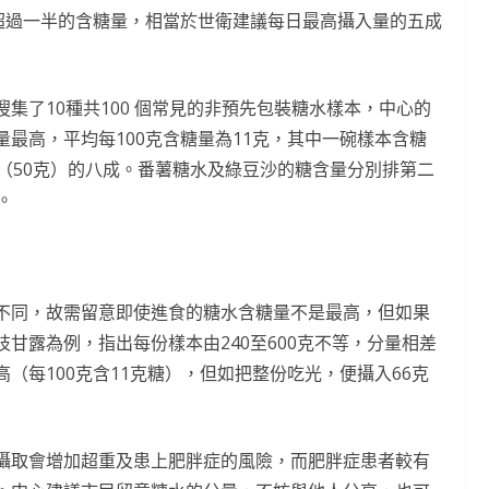
中超過一半的含糖量，相當於世衛建議每日最高攝入量的五成
集了10種共100 個常見的非預先包裝糖水樣本，中心的
最高，平均每100克含糖量為11克，其中一碗樣本含糖
（50克）的八成。番薯糖水及綠豆沙的糖含量分別排第二
克。
不同，故需留意即使進食的糖水含糖量不是最高，但如果
甘露為例，指出每份樣本由240至600克不等，分量相差
（每100克含11克糖），但如把整份吃光，便攝入66克
攝取會增加超重及患上肥胖症的風險，而肥胖症患者較有