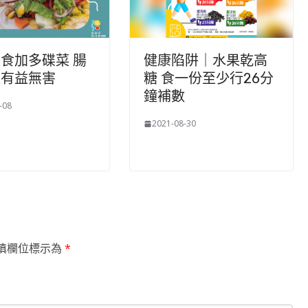
食加多碟菜 腸
健康陷阱｜水果乾高
通有益無害
糖 食一份至少行26分
鐘補數
-08
2021-08-30
填欄位標示為
*