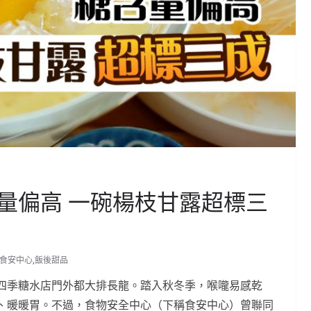
量偏高 一碗楊枝甘露超標三
食安中心
,
飯後甜品
四季糖水店門外都大排長龍。踏入秋冬季，喉嚨易感乾
、暖暖胃。不過，食物安全中心（下稱食安中心）曾聯同