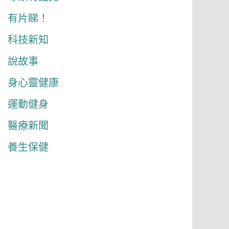
有片睇！
科技新知
說故事
身心靈健康
運動健身
醫療新聞
養生保健