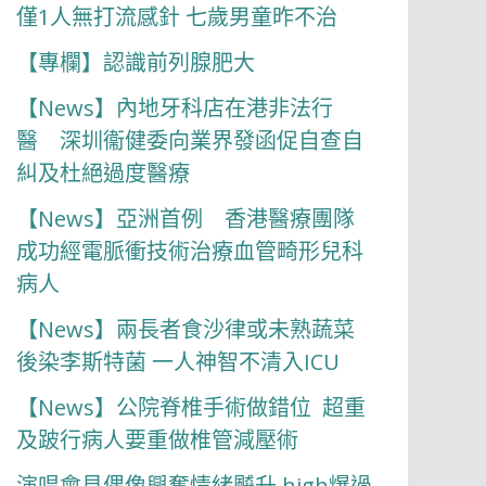
僅1人無打流感針 七歲男童昨不治
【專欄】認識前列腺肥大
【News】內地牙科店在港非法行
醫 深圳衞健委向業界發函促自查自
糾及杜絕過度醫療
【News】亞洲首例 香港醫療團隊
成功經電脈衝技術治療血管畸形兒科
病人
【News】兩長者食沙律或未熟蔬菜
後染李斯特菌 一人神智不清入ICU
【News】公院脊椎手術做錯位 超重
及跛行病人要重做椎管減壓術
演唱會見偶像興奮情緒飇升 high爆過