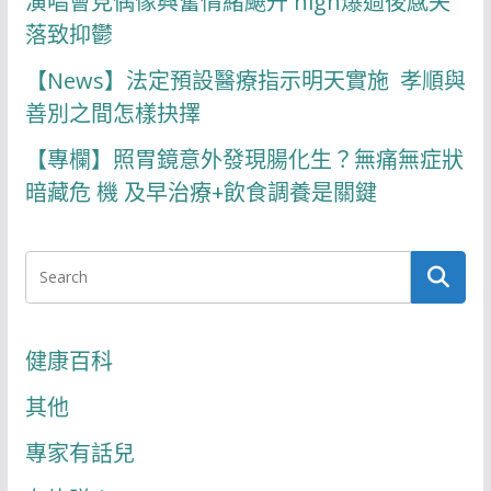
演唱會見偶像興奮情緒飇升 high爆過後感失
落致抑鬱
【News】法定預設醫療指示明天實施 孝順與
善別之間怎樣抉擇
【專欄】照胃鏡意外發現腸化生？無痛無症狀
暗藏危 機 及早治療+飲食調養是關鍵
健康百科
其他
專家有話兒