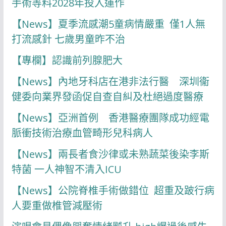
手術等料2028年投入運作
【News】夏季流感潮5童病情嚴重 僅1人無
打流感針 七歲男童昨不治
【專欄】認識前列腺肥大
【News】內地牙科店在港非法行醫 深圳衞
健委向業界發函促自查自糾及杜絕過度醫療
【News】亞洲首例 香港醫療團隊成功經電
脈衝技術治療血管畸形兒科病人
【News】兩長者食沙律或未熟蔬菜後染李斯
特菌 一人神智不清入ICU
【News】公院脊椎手術做錯位 超重及跛行病
人要重做椎管減壓術