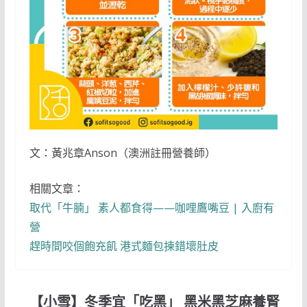
文：黃兆章Anson（澳洲註冊營養師）
相關文章：
取代「牛腩」 素人都食得——咖哩鷹嘴豆 | 入廚有
營
趕時間咬個飽充飢 港式麵包揀錯壞肚皮
【小雪】冬季宜「吃黑」 黑米黑芝麻養腎