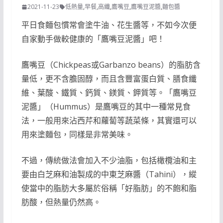
2021-11-23
低熱量
,
早餐
,
高纖
,
鷹嘴豆
,
鷹嘴豆泥醬
,
麵包醬
平日食麵包慣常會塗牛油、花生醬等，不如今次便
自家動手做較健康的「鷹嘴豆泥醬」吧！
鷹嘴豆（Chickpeas或Garbanzo beans）的脂肪含
量低，更不含膽固醇，而且含豐富蛋白質、膳食纖
維、葉酸、鐵質、鈣質、鎂質、鉀質等。「鷹嘴豆
泥醬」（Hummus）是鷹嘴豆的其中一種常見食
法，一般用來沾西芹和蘿蔔等蔬菜條，其實還可以
用來塗麵包，同樣是非常美味。
不過，傳統做法會加入不少油脂，包括橄欖油和主
要由白芝麻和油製成的中東芝麻醬（Tahini），縱
使當中的脂肪大多屬於俗稱「好脂肪」的不飽和脂
肪酸，但熱量仍然高。