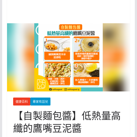
健康百科
專家有話兒
【自製麵包醬】低熱量高
纖的鷹嘴豆泥醬