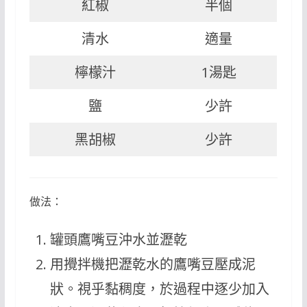
紅椒
半個
清水
適量
檸檬汁
1湯匙
鹽
少許
黑胡椒
少許
做法：
罐頭鷹嘴豆沖水並瀝乾
用攪拌機把瀝乾水的鷹嘴豆壓成泥
狀。視乎黏稠度，於過程中逐少加入