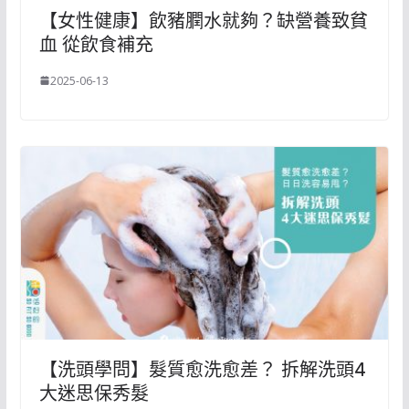
【女性健康】飲豬膶水就夠？缺營養致貧
血 從飲食補充
2025-06-13
【洗頭學問】髮質愈洗愈差？ 拆解洗頭4
大迷思保秀髮