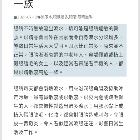
一族
2021-07-12
流眼水
,
眼淚過多
,
眼睛
,
眼睛過敏
眼睛不時無故流出淚水，這可能是眼睛過敏的警
號。眼睛亦會因外在因素而令自身淚水分泌增多，
導致日常生活大大受阻。眼水比正常多，原來並不
正常，眼睛漸漸衰退的中老年人、貪靚佩戴或植上
假眼睫毛的女士，以及經常看電腦看手機的人，都
是眼睛敏感高危一族。
眼睛每天都會製造淚水，用來滋潤眼角膜及協助沖
走污垢，患有鼻敏感或眼敏感、眼皮內翻或睫毛倒
生的人，都會慣性製造出過多淚水；用膠水黏上或
植入假眼睫毛、化妝，都會對眼睛造成刺激，令眼
皮一帶發炎，令人看似經常淚眼汪汪，影響日常生
活及工作。