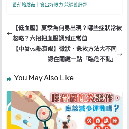
番茄燴蘑菇｜食出好眼力 兼調養肝腎
【低血壓】夏季為何易出現？哪些症狀常被
忽略？六招把血壓調到正常值
【中暑vs熱衰竭】徵狀、急救方法大不同
認住關鍵一點「臨危不亂」
You May Also Like