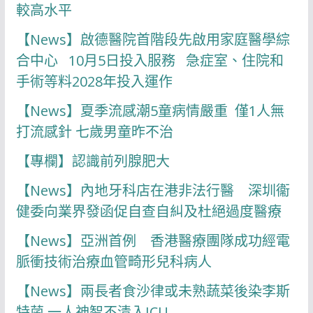
較高水平
【News】啟德醫院首階段先啟用家庭醫學綜
合中心 10月5日投入服務 急症室、住院和
手術等料2028年投入運作
【News】夏季流感潮5童病情嚴重 僅1人無
打流感針 七歲男童昨不治
【專欄】認識前列腺肥大
【News】內地牙科店在港非法行醫 深圳衞
健委向業界發函促自查自糾及杜絕過度醫療
【News】亞洲首例 香港醫療團隊成功經電
脈衝技術治療血管畸形兒科病人
【News】兩長者食沙律或未熟蔬菜後染李斯
特菌 一人神智不清入ICU