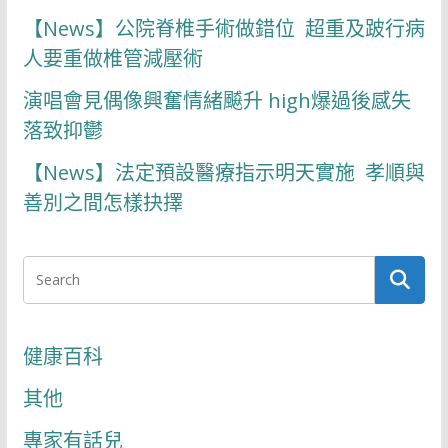
【News】公院脊椎手術做錯位 超重及跛行病
人要重做椎管減壓術
演唱會見偶像興奮情緒飇升 high爆過後感失
落致抑鬱
【News】法定預設醫療指示明天實施 孝順與
善別之間怎樣抉擇
健康百科
其他
專家有話兒