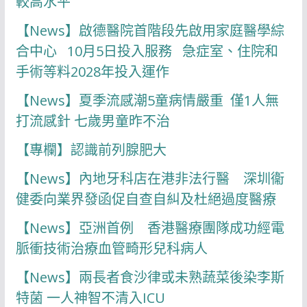
較高水平
【News】啟德醫院首階段先啟用家庭醫學綜
合中心 10月5日投入服務 急症室、住院和
手術等料2028年投入運作
【News】夏季流感潮5童病情嚴重 僅1人無
打流感針 七歲男童昨不治
【專欄】認識前列腺肥大
【News】內地牙科店在港非法行醫 深圳衞
健委向業界發函促自查自糾及杜絕過度醫療
【News】亞洲首例 香港醫療團隊成功經電
脈衝技術治療血管畸形兒科病人
【News】兩長者食沙律或未熟蔬菜後染李斯
特菌 一人神智不清入ICU