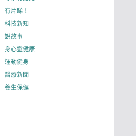
有片睇！
科技新知
說故事
身心靈健康
運動健身
醫療新聞
養生保健