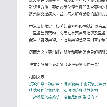
感及不良反應等。若發現處方有誤，藥劑師會
確認處方後，藥房各單位便會展開集合藥物的
將藥物交給病人，並向病人解釋藥物的服用方
香港法例規定，掛著紅白方格Px標誌的藥房
「監督售賣藥物」必須在有藥劑師指導及監督
配售「處方藥物」，這些藥物通常是用來治療
簡而言之，藥劑師在醫院和藥房常肩負起把關
撰文：蘇曜華藥劑師（香港藥學服務基金）
相關文章：
抗凝血藥、糖尿藥、抗癲癇藥 手術前後用藥要
哮喘發作條氣唔順 認清預防與救急藥物
一針激活免疫系統 疫苗是如何製成的？