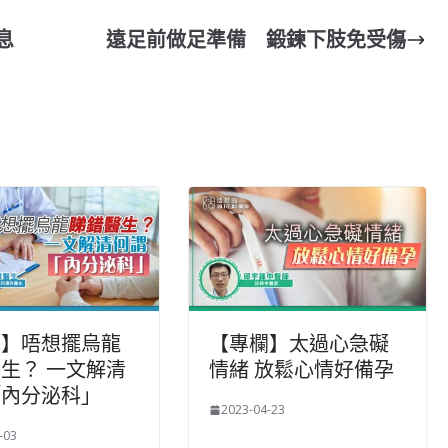
息
遠足前做足準備 鍛鍊下肢免受傷
欄】唔想擺烏龍
【專欄】太過心急礙
生？ 一文解清
情緒 放鬆心情好備孕
「內分泌科」
2023-04-23
-03