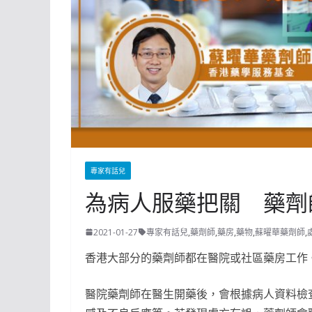
專家有話兒
為病人服藥把關 藥劑
2021-01-27
專家有話兒
,
藥劑師
,
藥房
,
藥物
,
蘇曜華藥劑師
,
香港大部分的藥劑師都在醫院或社區藥房工作
醫院藥劑師在醫生開藥後，會根據病人資料檢