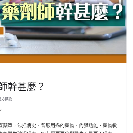
師幹甚麼？
處方藥物
。
查藥單，包括病史、曾服用過的藥物、內臟功能、藥物敏