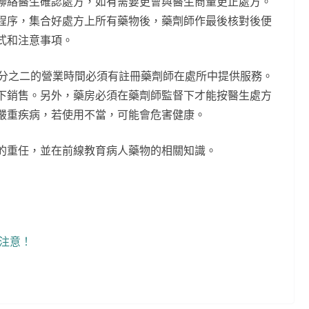
聯絡醫生確認處方，如有需要更會與醫生商量更正處方。
程序，集合好處方上所有藥物後，藥劑師作最後核對後便
式和注意事項。
三分之二的營業時間必須有註冊藥劑師在處所中提供服務。
下銷售。另外，藥房必須在藥劑師監督下才能按醫生處方
嚴重疾病，若使用不當，可能會危害健康。
的重任，並在前線教育病人藥物的相關知識。
注意！