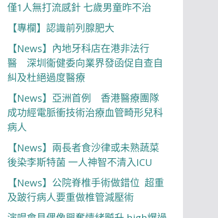
僅1人無打流感針 七歲男童昨不治
【專欄】認識前列腺肥大
【News】內地牙科店在港非法行
醫 深圳衞健委向業界發函促自查自
糾及杜絕過度醫療
【News】亞洲首例 香港醫療團隊
成功經電脈衝技術治療血管畸形兒科
病人
【News】兩長者食沙律或未熟蔬菜
後染李斯特菌 一人神智不清入ICU
【News】公院脊椎手術做錯位 超重
及跛行病人要重做椎管減壓術
演唱會見偶像興奮情緒飇升 high爆過