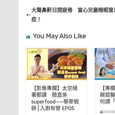
大聲鼻鼾日間疲倦 當心兒童睡眠窒
症！
You May Also Like
【影像專欄】太空總
【專
署都讚 簡直係
睇錯醫
superfood——藜麥蝦
何謂
餅 | 入廚有營 EP05
2023-06