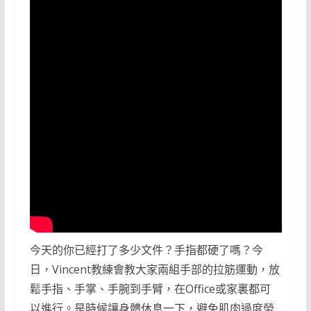
今天的你已經打了多少文件？手指都硬了嗎？今
日，Vincent教練會教大家兩組手部的拉筋運動，放
鬆手指、手掌、手腕到手臂，在Office或家裏都可
以進行。是時候讓身體休息一下，避免肌肉過度勞