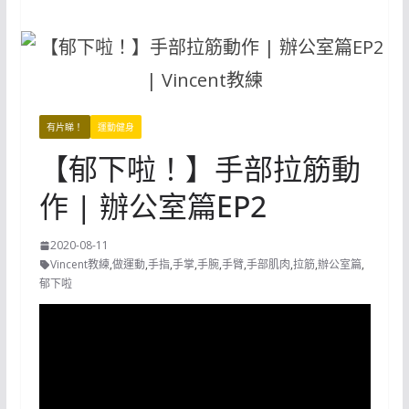
有片睇！
運動健身
【郁下啦！】手部拉筋動
作 | 辦公室篇EP2
2020-08-11
Vincent教練
,
做運動
,
手指
,
手掌
,
手腕
,
手臂
,
手部肌肉
,
拉筋
,
辦公室篇
,
郁下啦