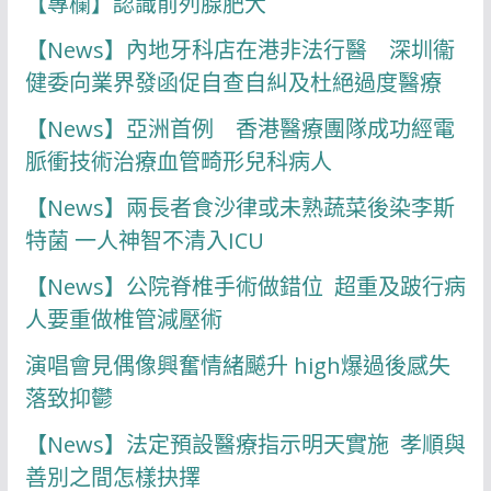
【專欄】認識前列腺肥大
【News】內地牙科店在港非法行醫 深圳衞
健委向業界發函促自查自糾及杜絕過度醫療
【News】亞洲首例 香港醫療團隊成功經電
脈衝技術治療血管畸形兒科病人
【News】兩長者食沙律或未熟蔬菜後染李斯
特菌 一人神智不清入ICU
【News】公院脊椎手術做錯位 超重及跛行病
人要重做椎管減壓術
演唱會見偶像興奮情緒飇升 high爆過後感失
落致抑鬱
【News】法定預設醫療指示明天實施 孝順與
善別之間怎樣抉擇