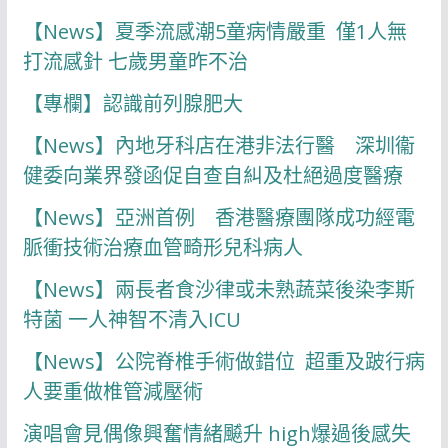
【News】夏季流感潮5童病情嚴重 僅1人無
打流感針 七歲男童昨不治
【專欄】認識前列腺肥大
【News】內地牙科店在港非法行醫 深圳衞
健委向業界發函促自查自糾及杜絕過度醫療
【News】亞洲首例 香港醫療團隊成功經電
脈衝技術治療血管畸形兒科病人
【News】兩長者食沙律或未熟蔬菜後染李斯
特菌 一人神智不清入ICU
【News】公院脊椎手術做錯位 超重及跛行病
人要重做椎管減壓術
演唱會見偶像興奮情緒飇升 high爆過後感失