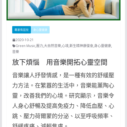
專家有話兒
身心靈健康
2020-10-21
Green Music
,
壓力
,
大自然音樂
,
心境
,
新生精神康復會
,
身心靈健康
,
音樂
放下煩惱 用音樂開拓心靈空間
音樂讓人抒發情感，是一種有效的舒緩壓
力方法。在繁囂的生活中，音樂能薰陶心
靈，改善我們的心境。研究顯示，音樂令
人身心舒暢及提高免疫力、降低血壓、心
跳、壓力荷爾蒙的分泌、以至呼吸頻率、
舒緩疼痛、減輕焦慮。