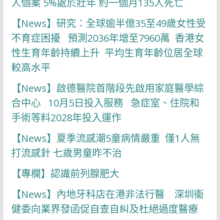
人個案 5%處於壯年 約一個月135人死亡
【News】研究：全球逾半億35至49歲女性受
不育症困擾 預測2036年增至7960萬 香港女
性生育年齡持續上升 平均生育年齡位居全球
較高水平
【News】啟德醫院首階段先啟用家庭醫學綜
合中心 10月5日投入服務 急症室、住院和
手術等料2028年投入運作
【News】夏季流感潮5童病情嚴重 僅1人無
打流感針 七歲男童昨不治
【專欄】認識前列腺肥大
【News】內地牙科店在港非法行醫 深圳衞
健委向業界發函促自查自糾及杜絕過度醫療