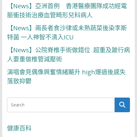
【News】亞洲首例 香港醫療團隊成功經電
脈衝技術治療血管畸形兒科病人
【News】兩長者食沙律或未熟蔬菜後染李斯
特菌 一人神智不清入ICU
【News】公院脊椎手術做錯位 超重及跛行病
人要重做椎管減壓術
演唱會見偶像興奮情緒飇升 high爆過後感失
落致抑鬱
健康百科