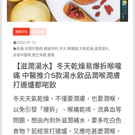
健康百科
養生保健
2026-01-12
乾燥
,
何慧欣醫師
,
健康百科
,
冬天
,
喉嚨痛
,
天氣乾燥
,
滋潤湯水
,
註冊中醫師
,
養生保健
,
養聲
【滋潤湯水】冬天乾燥易爆拆喉嚨
痛 中醫推介5款湯水飲品潤喉潤膚
打邊爐都啱飲
冬天天氣乾燥，不僅要潤膚，也要潤喉，
以免引發「爆拆」、喉痛乾咳、流鼻血等
問題。想由內到外滋潤補水，要多吃白色
食物？若經常打邊爐，又應吃甚麼潤喉，