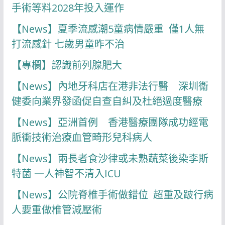
手術等料2028年投入運作
【News】夏季流感潮5童病情嚴重 僅1人無
打流感針 七歲男童昨不治
【專欄】認識前列腺肥大
【News】內地牙科店在港非法行醫 深圳衞
健委向業界發函促自查自糾及杜絕過度醫療
【News】亞洲首例 香港醫療團隊成功經電
脈衝技術治療血管畸形兒科病人
【News】兩長者食沙律或未熟蔬菜後染李斯
特菌 一人神智不清入ICU
【News】公院脊椎手術做錯位 超重及跛行病
人要重做椎管減壓術