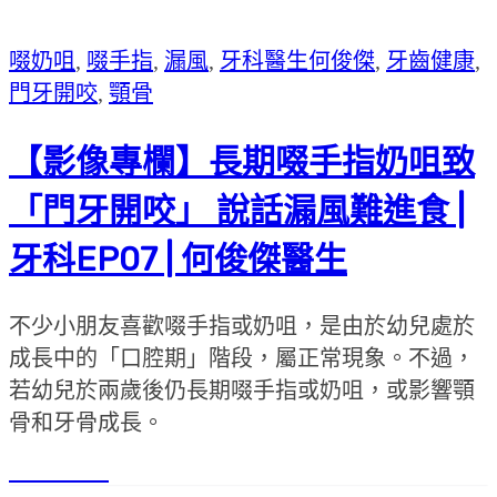
啜奶咀
,
啜手指
,
漏風
,
牙科醫生何俊傑
,
牙齒健康
,
門牙開咬
,
顎骨
【影像專欄】長期啜手指奶咀致
「門牙開咬」 說話漏風難進食 |
牙科EP07 | 何俊傑醫生
不少小朋友喜歡啜手指或奶咀，是由於幼兒處於
成長中的「口腔期」階段，屬正常現象。不過，
若幼兒於兩歲後仍長期啜手指或奶咀，或影響顎
骨和牙骨成長。
Read More