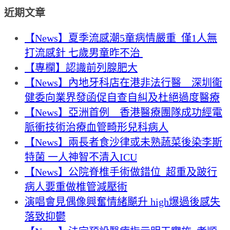
近期文章
【News】夏季流感潮5童病情嚴重 僅1人無
打流感針 七歲男童昨不治
【專欄】認識前列腺肥大
【News】內地牙科店在港非法行醫 深圳衞
健委向業界發函促自查自糾及杜絕過度醫療
【News】亞洲首例 香港醫療團隊成功經電
脈衝技術治療血管畸形兒科病人
【News】兩長者食沙律或未熟蔬菜後染李斯
特菌 一人神智不清入ICU
【News】公院脊椎手術做錯位 超重及跛行
病人要重做椎管減壓術
演唱會見偶像興奮情緒飇升 high爆過後感失
落致抑鬱