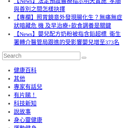
【News】法定預設醫療指示明天實施 孝順
與善別之間怎樣抉擇
【專欄】照胃鏡意外發現腸化生？無痛無症
狀暗藏危 機 及早治療+飲食調養是關鍵
【News】嬰兒配方奶粉被指含鉛超標 衞生
署轉介醫管局跟進的受影響嬰兒增至373名
健康百科
其他
專家有話兒
有片睇！
科技新知
說故事
身心靈健康