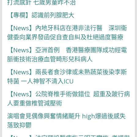
打流感針 七歲男童昨不治
【專欄】認識前列腺肥大
【News】內地牙科店在港非法行醫 深圳衞
健委向業界發函促自查自糾及杜絕過度醫療
【News】亞洲首例 香港醫療團隊成功經電
脈衝技術治療血管畸形兒科病人
【News】兩長者食沙律或未熟蔬菜後染李斯
特菌 一人神智不清入ICU
【News】公院脊椎手術做錯位 超重及跛行病
人要重做椎管減壓術
演唱會見偶像興奮情緒飇升 high爆過後感失
落致抑鬱