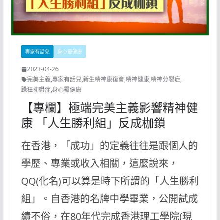
專家有話兒
身心靈健康
2023-04-26
完美主義
,
專家有話兒
,
新生精神康復會
,
精神健康
,
精神分裂症
,
躁狂抑鬱症
,
身心靈健康
【專欄】極端完美主義影響精神健
康 「人生勝利組」反成枷鎖
在香港，「成功」的定義往往是跟個人的
學歷、專業或收入相關，這麼說來，
QQ(化名)可以算是時下所謂的「人生勝利
組」。自香港的名牌中學畢業，公開試成
績不俗，在80年代完成香港理工學院(現