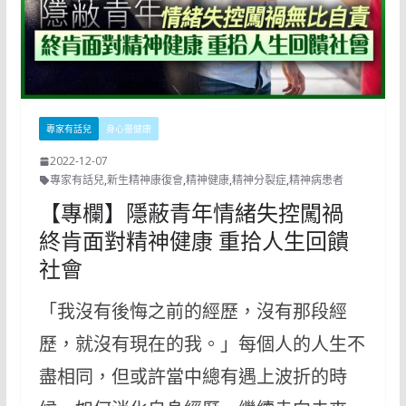
專家有話兒
身心靈健康
2022-12-07
專家有話兒
,
新生精神康復會
,
精神健康
,
精神分裂症
,
精神病患者
【專欄】隱蔽青年情緒失控闖禍
終肯面對精神健康 重拾人生回饋
社會
「我沒有後悔之前的經歷，沒有那段經
歷，就沒有現在的我。」每個人的人生不
盡相同，但或許當中總有遇上波折的時