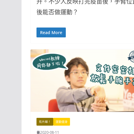
升。不少人反映打完疫苗後，手臂位
後能否做運動？
Read More
有片睇！
運動健身
2020-08-11