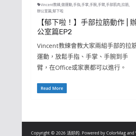
Vincent教練
,
做運動
,
手指
,
手掌
,
手腕
,
手臂
,
手部肌肉
,
拉筋
,
辦公室篇
,
郁下啦
【郁下啦！】手部拉筋動作 | 
公室篇EP2
Vincent教練會教大家兩組手部的拉
運動，放鬆手指、手掌、手腕到手
臂，在Office或家裹都可以進行。
Read More
Copyright © 2026
活好的
. Powered by
ColorMag
and