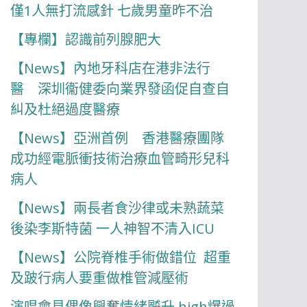
僅1人無打流感針 七歲男童昨不治
【專欄】認識前列腺肥大
【News】內地牙科店在港非法行
醫 深圳衞健委向業界發函促自查自
糾及杜絕過度醫療
【News】亞洲首例 香港醫療團隊
成功經電脈衝技術治療血管畸形兒科
病人
【News】兩長者食沙律或未熟蔬菜
後染李斯特菌 一人神智不清入ICU
【News】公院脊椎手術做錯位 超重
及跛行病人要重做椎管減壓術
演唱會見偶像興奮情緒飇升 high爆過