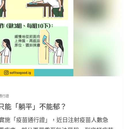
通行證
只能「躺平」不能郁？
逐步實施「疫苗通行證」，近日注射疫苗人數急