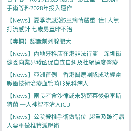
手術等料2028年投入運作
【News】夏季流感潮5童病情嚴重 僅1人無
打流感針 七歲男童昨不治
【專欄】認識前列腺肥大
【News】內地牙科店在港非法行醫 深圳衞
健委向業界發函促自查自糾及杜絕過度醫療
【News】亞洲首例 香港醫療團隊成功經電
脈衝技術治療血管畸形兒科病人
【News】兩長者食沙律或未熟蔬菜後染李斯
特菌 一人神智不清入ICU
【News】公院脊椎手術做錯位 超重及跛行病
人要重做椎管減壓術