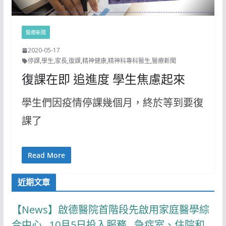
醫療新聞
2020-05-17
停課
,
學生
,
家長
,
復課
,
精神健康
,
精神科專科醫生
,
醫療新聞
復課在即 追進度 學生焦慮起來
學生們因疫情停課幾個月，終於等到要復
課了
Read More
近期文章
【News】啟德醫院首階段先啟用家庭醫學綜
合中心 10月5日投入服務 急症室、住院和