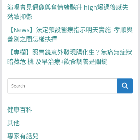
演唱會見偶像興奮情緒飇升 high爆過後感失
落致抑鬱
【News】法定預設醫療指示明天實施 孝順與
善別之間怎樣抉擇
【專欄】照胃鏡意外發現腸化生？無痛無症狀
暗藏危 機 及早治療+飲食調養是關鍵
健康百科
其他
專家有話兒