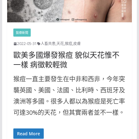
醫療新聞
2022-05-31
人畜共患
,
天花
,
猴痘
,
皮膚
歐美多國爆發猴痘 貌似天花惟不
一樣 病徵較輕微
猴痘一直主要發生在中非和西非，今年突
襲英國、美國、法國、比利時、西班牙及
澳洲等多國。很多人都以為猴痘是死亡率
可達30%的天花，但其實兩者並不一樣。
Read More