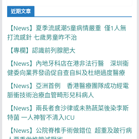
近期文章
【News】夏季流感潮5童病情嚴重 僅1人無
打流感針 七歲男童昨不治
【專欄】認識前列腺肥大
【News】內地牙科店在港非法行醫 深圳衞
健委向業界發函促自查自糾及杜絕過度醫療
【News】亞洲首例 香港醫療團隊成功經電
脈衝技術治療血管畸形兒科病人
【News】兩長者食沙律或未熟蔬菜後染李斯
特菌 一人神智不清入ICU
【News】公院脊椎手術做錯位 超重及跛行病