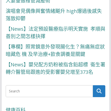
人要重做椎管減壓術
演唱會見偶像興奮情緒飇升 high爆過後感失
落致抑鬱
【News】法定預設醫療指示明天實施 孝順與
善別之間怎樣抉擇
【專欄】照胃鏡意外發現腸化生？無痛無症狀
暗藏危 機 及早治療+飲食調養是關鍵
【News】嬰兒配方奶粉被指含鉛超標 衞生署
轉介醫管局跟進的受影響嬰兒增至373名
健康百科