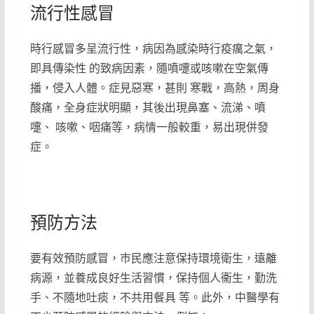
流行性感冒
時行感冒多呈流行性，病因為感染時行疫癘之氣，
即具傳染性 的致病因素，隨噴嚏或咳嗽在空氣傳
播，侵入人體。症見惡寒，甚則 寒戰，高熱，周身
酸痛，全身症狀明顯，其後出現鼻塞、流涕、噴
嚏、 咳嗽、咽痛等，病情一般較重，易出現併發
症。
預防方法
要有效預防感冒，巿民應注意保持環境衛生，遠離
病源，並養成良好生活習慣，保持個人衞生，勤洗
手、不隨地吐痰，不共用餐具 等。此外，中醫學有