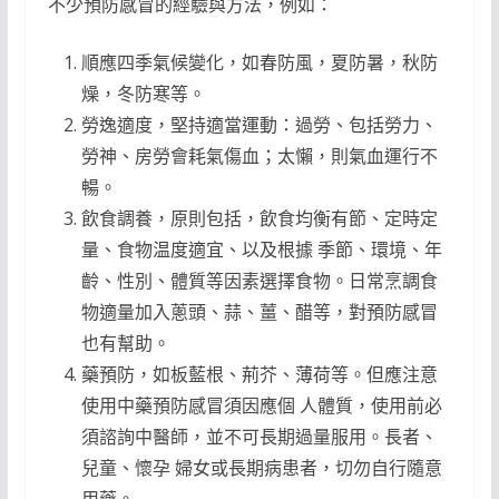
不少預防感冒的經驗與方法，例如：
順應四季氣候變化，如春防風，夏防暑，秋防
燥，冬防寒等。
勞逸適度，堅持適當運動：過勞、包括勞力、
勞神、房勞會耗氣傷血；太懶，則氣血運行不
暢。
飲食調養，原則包括，飲食均衡有節、定時定
量、食物温度適宜、以及根據 季節、環境、年
齡、性別、體質等因素選擇食物。日常烹調食
物適量加入蔥頭、蒜、薑、醋等，對預防感冒
也有幫助。
藥預防，如板藍根、荊芥、薄荷等。但應注意
使用中藥預防感冒須因應個 人體質，使用前必
須諮詢中醫師，並不可長期過量服用。長者、
兒童、懷孕 婦女或長期病患者，切勿自行隨意
用藥。