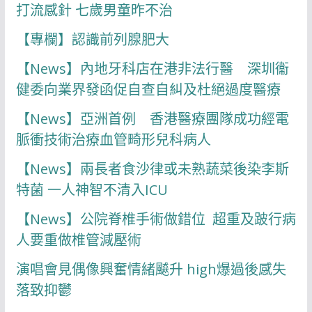
打流感針 七歲男童昨不治
【專欄】認識前列腺肥大
【News】內地牙科店在港非法行醫 深圳衞
健委向業界發函促自查自糾及杜絕過度醫療
【News】亞洲首例 香港醫療團隊成功經電
脈衝技術治療血管畸形兒科病人
【News】兩長者食沙律或未熟蔬菜後染李斯
特菌 一人神智不清入ICU
【News】公院脊椎手術做錯位 超重及跛行病
人要重做椎管減壓術
演唱會見偶像興奮情緒飇升 high爆過後感失
落致抑鬱