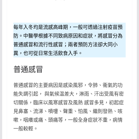
每年入冬均是流感高峰期，一般可透過注射疫苗預
防。中醫學根據不同致病原因和症狀，將感冒分為
普通感冒和流行性感冒；兩者預防方法卻大同小
異，也可從日常生活飲食入手。
普通感冒
普通感冒的主要病因是感染風邪，令肺、衞氣的功
能失調引起， 與氣候温差大，淋雨、汗出受風有密
切關係，臨床以風寒感冒及風熱 感冒多見，初起症
見鼻塞、流涕、噴嚏、聲重、怕風、繼則發熱、咳
嗽，咽癢或痛、頭痛等，一般全身症狀不重，病情
一般較輕。