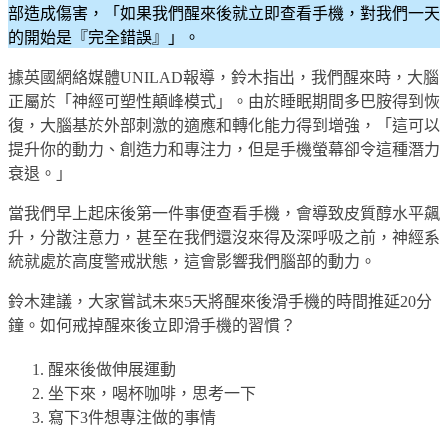
部造成傷害，「如果我們醒來後就立即查看手機，對我們一天
的開始是『完全錯誤』」。
據英國網絡媒體UNILAD報導，鈴木指出，我們醒來時，大腦
正屬於「神經可塑性顛峰模式」。由於睡眠期間多巴胺得到恢
復，大腦基於外部刺激的適應和轉化能力得到增強，「這可以
提升你的動力、創造力和專注力，但是手機螢幕卻令這種潛力
衰退。」
當我們早上起床後第一件事便查看手機，會導致皮質醇水平飆
升，分散注意力，甚至在我們還沒來得及深呼吸之前，神經系
統就處於高度警戒狀態，這會影響我們腦部的動力。
鈴木建議，大家嘗試未來5天將醒來後滑手機的時間推延20分
鐘。如何戒掉醒來後立即滑手機的習慣？
醒來後做伸展運動
坐下來，喝杯咖啡，思考一下
寫下3件想專注做的事情