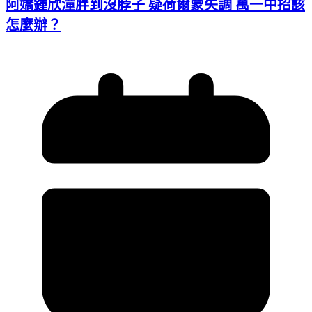
阿嬌鍾欣潼胖到沒脖子 疑荷爾蒙失調 萬一中招該
怎麼辦？