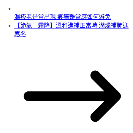
濕疹老是常出現 痕癢難當應如何避免
【節氣｜霜降】溫和進補正當時 潤燥補肺迎
寒冬