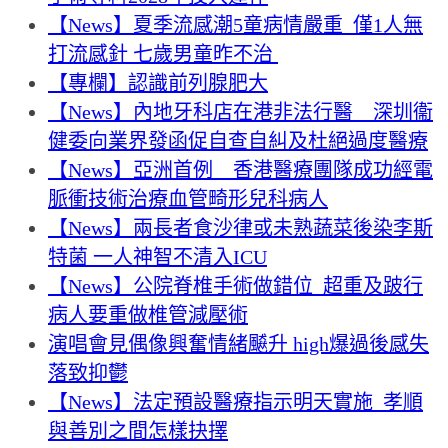
【News】夏季流感潮5童病情嚴重 僅1人無
打流感針 七歲男童昨不治
【專欄】認識前列腺肥大
【News】內地牙科店在港非法行醫 深圳衞
健委向業界發函促自查自糾及杜絕過度醫療
【News】亞洲首例 香港醫療團隊成功經電
脈衝技術治療血管畸形兒科病人
【News】兩長者食沙律或未熟蔬菜後染李斯
特菌 一人神智不清入ICU
【News】公院脊椎手術做錯位 超重及跛行
病人要重做椎管減壓術
演唱會見偶像興奮情緒飇升 high爆過後感失
落致抑鬱
【News】法定預設醫療指示明天實施 孝順
與善別之間怎樣抉擇