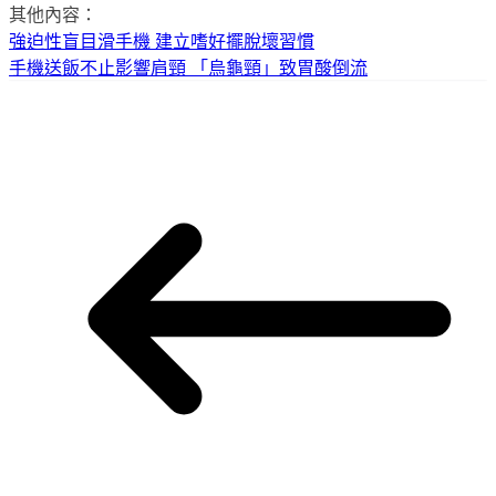
其他內容：
強迫性盲目滑手機 建立嗜好擺脫壞習慣
手機送飯不止影響肩頸 「烏龜頸」致胃酸倒流