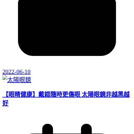
2022-06-10
【眼睛健康】戴錯隨時更傷眼 太陽眼鏡非越黑越
好