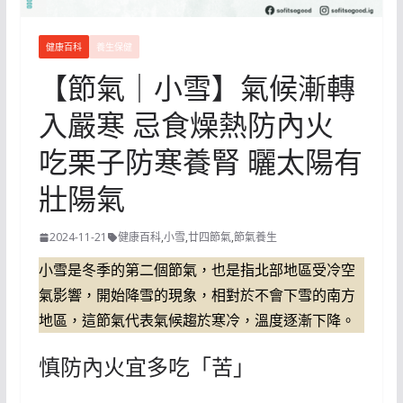
健康百科
養生保健
【節氣｜小雪】氣候漸轉
入嚴寒 忌食燥熱防內火
吃栗子防寒養腎 曬太陽有
壯陽氣
2024-11-21
健康百科
,
小雪
,
廿四節氣
,
節氣養生
小雪是冬季的第二個節氣，也是指北部地區受冷空
氣影響，開始降雪的現象，相對於不會下雪的南方
地區，這節氣代表氣候趨於寒冷，溫度逐漸下降。
慎防內火宜多吃「苦」