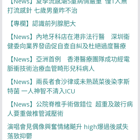
【News】夏季流感潮5童病情嚴重 僅1人無
打流感針 七歲男童昨不治
【專欄】認識前列腺肥大
【News】內地牙科店在港非法行醫 深圳衞
健委向業界發函促自查自糾及杜絕過度醫療
【News】亞洲首例 香港醫療團隊成功經電
脈衝技術治療血管畸形兒科病人
【News】兩長者食沙律或未熟蔬菜後染李斯
特菌 一人神智不清入ICU
【News】公院脊椎手術做錯位 超重及跛行病
人要重做椎管減壓術
演唱會見偶像興奮情緒飇升 high爆過後感失
落致抑鬱