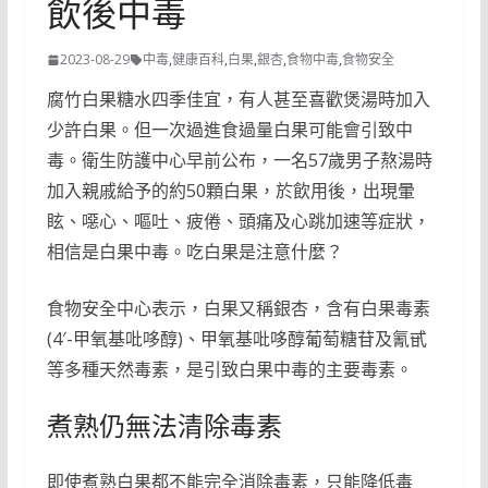
飲後中毒
2023-08-29
中毒
,
健康百科
,
白果
,
銀杏
,
食物中毒
,
食物安全
腐竹白果糖水四季佳宜，有人甚至喜歡煲湯時加入
少許白果。但一次過進食過量白果可能會引致中
毒。衛生防護中心早前公布，一名57歲男子熬湯時
加入親戚給予的約50顆白果，於飲用後，出現暈
眩、噁心、嘔吐、疲倦、頭痛及心跳加速等症狀，
相信是白果中毒。吃白果是注意什麼？
食物安全中心表示，白果又稱銀杏，含有白果毒素
(4′-甲氧基吡哆醇)、甲氧基吡哆醇葡萄糖苷及氰甙
等多種天然毒素，是引致白果中毒的主要毒素。
煮熟仍無法清除毒素
即使煮熟白果都不能完全消除毒素，只能降低毒