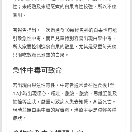
性；未成熟及未經烹煮的白果毒性較強，所以不應
食用。
有報告指出，一次過進食10顆經煮熟的白果也可能
引致急性中毒，而且兒童特別容易出現白果中毒，
所大家要控制進食白果的數量，尤其是兒童每天應
只限吃數顆已煮熟的白果。
急性中毒可致命
若出現白果急性毒性，中毒者通常會在進食後1至
12小時出現噁心、嘔吐、腹瀉、腹痛、思維混亂及
抽搐等症狀，嚴重可致病人失去知覺，甚至死亡。
現時並無白果中毒的解毒劑，治療主要是減輕各種
症狀。