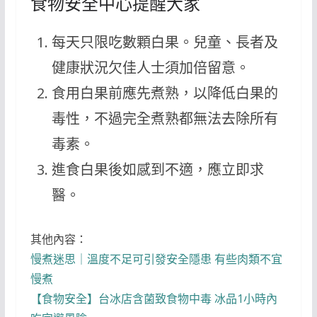
食物安全中心提醒大家
每天只限吃數顆白果。兒童、長者及
健康狀況欠佳人士須加倍留意。
食用白果前應先煮熟，以降低白果的
毒性，不過完全煮熟都無法去除所有
毒素。
進食白果後如感到不適，應立即求
醫。
其他內容：
慢煮迷思｜溫度不足可引發安全隱患 有些肉類不宜
慢煮
【食物安全】台冰店含菌致食物中毒 冰品1小時內