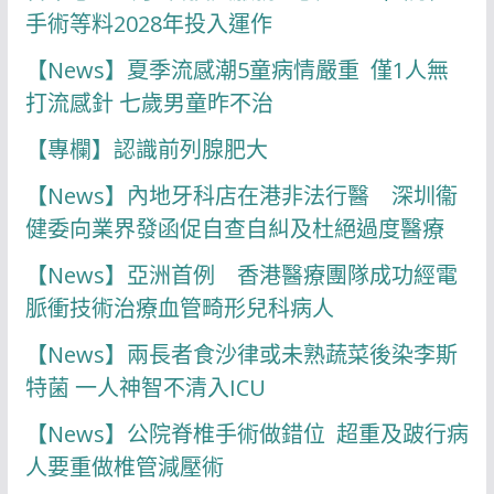
手術等料2028年投入運作
【News】夏季流感潮5童病情嚴重 僅1人無
打流感針 七歲男童昨不治
【專欄】認識前列腺肥大
【News】內地牙科店在港非法行醫 深圳衞
健委向業界發函促自查自糾及杜絕過度醫療
【News】亞洲首例 香港醫療團隊成功經電
脈衝技術治療血管畸形兒科病人
【News】兩長者食沙律或未熟蔬菜後染李斯
特菌 一人神智不清入ICU
【News】公院脊椎手術做錯位 超重及跛行病
人要重做椎管減壓術