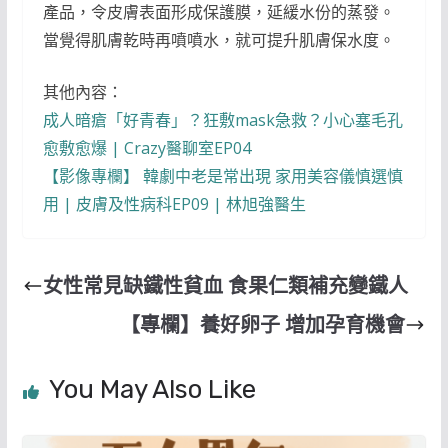
產品，令皮膚表面形成保護膜，延緩水份的蒸發。
當覺得肌膚乾時再噴噴水，就可提升肌膚保水度。
其他內容：
成人暗瘡「好青春」？狂敷mask急救？小心塞毛孔
愈敷愈爆 | Crazy醫聊室EP04
【影像專欄】 韓劇中老是常出現 家用美容儀慎選慎
用 | 皮膚及性病科EP09 | 林旭強醫生
女性常見缺鐵性貧血 食果仁類補充變鐵人
【專欄】養好卵子 增加孕育機會
You May Also Like