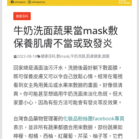
健康百科
牛奶洗面蔬果當mask敷
保養肌膚不當或致發炎
2023-08-18
健康百科
,
敷mask
,
牛奶洗臉
,
肌膚健康
,
面膜
回家總是滿面油污汗水，洗臉後最好躺下敷面膜，
既可保養皮膚又可以令自己放鬆心情。經常在電視
看到女主角用黃瓜或水果來敷臉的畫面，好像很清
爽。你可能甚至想過用牛奶洗面來淡化色斑。但大
家要小心，因為有些方法可能會有發炎等反效果。
台灣食品藥物管理署的
化裝品粉絲團facebook專頁
表示，並非所有蔬果都適合用來敷臉，部份蔬果如
檸檬、柑橘、西柚、紅蘿蔔、芹菜、柚子等，它們