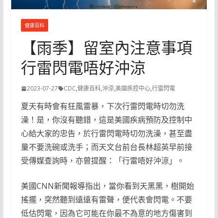
健康百科
【雨季】留室內注意事項
行雷閃電唔好沖涼
2023-07-27
CDC
,
健康百科
,
沖涼
,
美國疾控中心
,
行雷閃電
夏天有時會有狂風雷暴，下次行雷閃電時切勿洗
澡！是，你沒有聽錯，這是美國疾病預防及控制中
心給大家的忠告，於行雷閃電時切勿洗澡，甚至盡
量不要洗碗或洗手；而天文台前台長林超英早前接
受傳媒查詢時，亦曾提醒：「行雷唔好沖涼」。
美國CNN新聞報導指出，當你看到天黑黑，樹開始
搖擺，突然聽到遠遠有雷聲，便代表會閃電。不要
低估閃電，因為它可能在你最不為意的地方傷害到