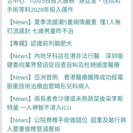
合中心 10月5日投入服務 急症室、住院和
手術等料2028年投入運作
【News】夏季流感潮5童病情嚴重 僅1人無
打流感針 七歲男童昨不治
【專欄】認識前列腺肥大
【News】內地牙科店在港非法行醫 深圳衞
健委向業界發函促自查自糾及杜絕過度醫療
【News】亞洲首例 香港醫療團隊成功經電
脈衝技術治療血管畸形兒科病人
【News】兩長者食沙律或未熟蔬菜後染李斯
特菌 一人神智不清入ICU
【News】公院脊椎手術做錯位 超重及跛行病
人要重做椎管減壓術